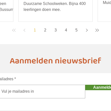
Muid
 een
Duurzame Schoolweken. Bijna 400
opru
 Bussum.
leerlingen doen mee.
bijv
gere
duur
1
2
3
4
5
deta
age
Aanmelden nieuwsbrief
iladres
Aanmeld