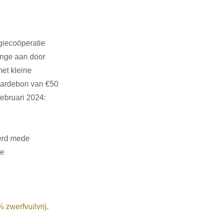
giecoöperatie 
enge aan door 
et kleine 
ardebon van €50 
ebruari 2024: 
erd mede 
e 
zwerfvuilvrij
.