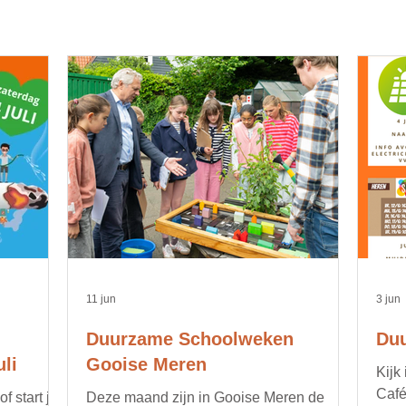
11 jun
3 jun
Duurzame Schoolweken
Duu
li
Gooise Meren
Kijk
Café
 start je
Deze maand zijn in Gooise Meren de