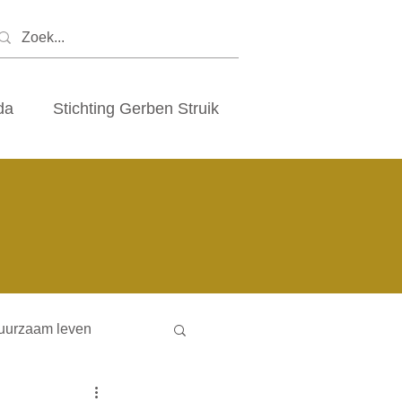
da
Stichting Gerben Struik
uurzaam leven
ny houses