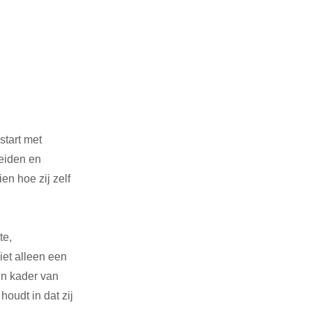
tart met 
eiden en 
ien hoe zij zelf 
e, 
et alleen een 
in kader van 
udt in dat zij 