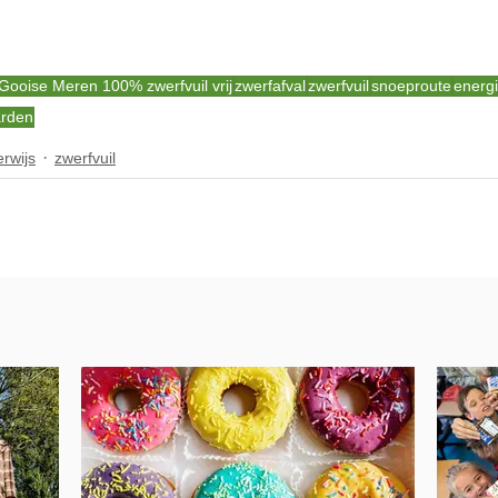
Gooise Meren 100% zwerfvuil vrij
zwerfafval
zwerfvuil
snoeproute
energi
arden
rwijs
zwerfvuil