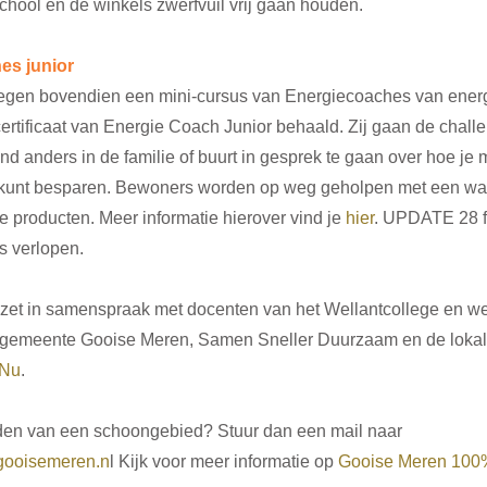
hool en de winkels zwerfvuil vrij gaan houden. 
es junior
kregen bovendien een mini-cursus van Energiecoaches van ener
ertificaat van Energie Coach Junior behaald. Zij gaan de chall
d anders in de familie of buurt in gesprek te gaan over hoe je m
kunt besparen. Bewoners worden op weg geholpen met een wa
 producten. Meer informatie hierover vind je 
hier
. UPDATE 28 f
s verlopen.
zet in samenspraak met docenten van het Wellantcollege en w
 gemeente Gooise Meren, Samen Sneller Duurzaam en de lokal
tNu
.
n van een schoongebied? Stuur dan een mail naar 
ooisemeren.n
l Kijk voor meer informatie op 
Gooise Meren 100% 