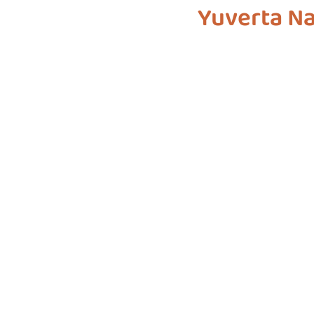
Yuverta N
biodiversiteit
sustainable f
SDG 7
SDG 8
SDG 9
SDG 16
SDG 17