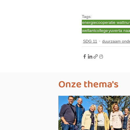
Tags:
energiecooperatie wattnu
wellantcollege
yuverta na
SDG 11
duurzaam onde
Onze thema's