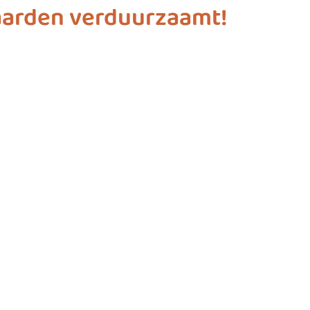
aarden verduurzaamt!
ashion
vliegwielgroep
SDG 1
SDG 2
SDG 
SDG 10
SDG 11
SDG 12
SDG 13
SD