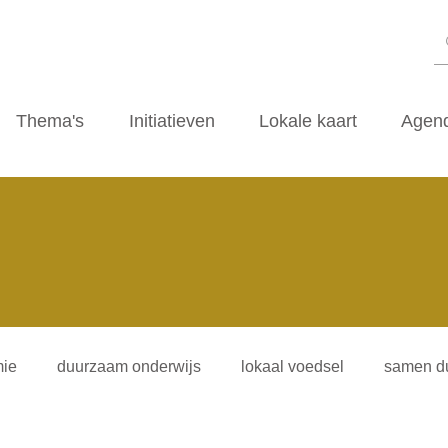
Thema's
Initiatieven
Lokale kaart
Agen
ie
duurzaam onderwijs
lokaal voedsel
samen d
iliteitsvormen
duurzaamheidscafe
zwerfvuil
ti