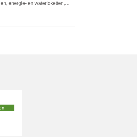
en, energie- en waterloketten,
imacties, oogstmarkten en
oorbeeld een doorgeefmarkt met
d voedsel. Organiseer jij een lokaal,
zaam evenement? Mail ons je
ils, dan zetten we je graag in onze
nda.
en