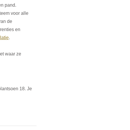
en pand. 
teem voor alle 
van de 
renties en 
latie
. 
et waar ze 
lantsoen 18. Je 