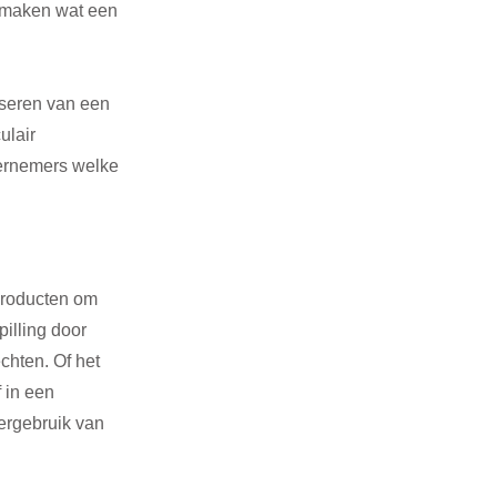
emaken wat een 
iseren van een 
ulair 
dernemers welke 
producten om 
illing door 
chten. Of het 
 in een 
rgebruik van 