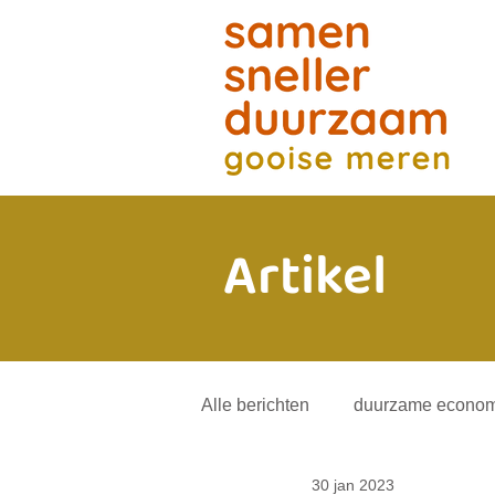
Artikel
Alle berichten
duurzame econom
30 jan 2023
energietransitie
andere mob