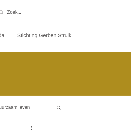
da
Stichting Gerben Struik
uurzaam leven
ny houses