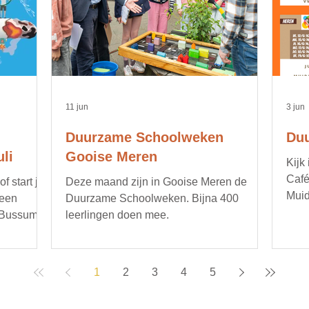
11 jun
3 jun
Duurzame Schoolweken
Duu
li
Gooise Meren
Kijk
Café
 start je
Deze maand zijn in Gooise Meren de
Muid
 een
Duurzame Schoolweken. Bijna 400
opru
 Bussum.
leerlingen doen mee.
bijv
gere
duur
1
2
3
4
5
deta
age