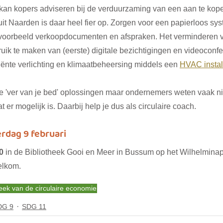
an kopers adviseren bij de verduurzaming van een aan te kop
uit Naarden is daar heel fier op. Zorgen voor een papierloos sys
jvoorbeeld verkoopdocumenten en afspraken. Het verminderen 
ik te maken van (eerste) digitale bezichtigingen en videoconfe
iënte verlichting en klimaatbeheersing middels een 
HVAC instal
ke 'ver van je bed' oplossingen maar ondernemers weten vaak ni
er mogelijk is. Daarbij help je dus als circulaire coach.
rdag 9 februari
0 
in de Bibliotheek Gooi en Meer in Bussum op het Wilhelminap
elkom.
eek van de circulaire economie
DG 9
SDG 11