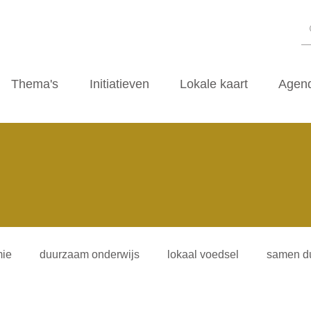
Thema's
Initiatieven
Lokale kaart
Agen
ie
duurzaam onderwijs
lokaal voedsel
samen d
iliteitsvormen
duurzaamheidscafe
zwerfvuil
ti