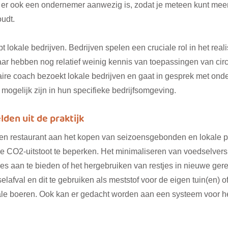
t er ook een ondernemer aanwezig is, zodat je meteen kunt me
oudt.
t lokale bedrijven. Bedrijven spelen een cruciale rol in het real
ar hebben nog relatief weinig kennis van toepassingen van circ
ire coach bezoekt lokale bedrijven en gaat in gesprek met on
 mogelijk zijn in hun specifieke bedrijfsomgeving.
den uit de praktijk
een restaurant aan het kopen van seizoensgebonden en lokale 
e CO2-uitstoot te beperken. Het minimaliseren van voedselversp
ies aan te bieden of het hergebruiken van restjes in nieuwe gere
afval en dit te gebruiken als meststof voor de eigen tuin(en) of
le boeren. Ook kan er gedacht worden aan een systeem voor he