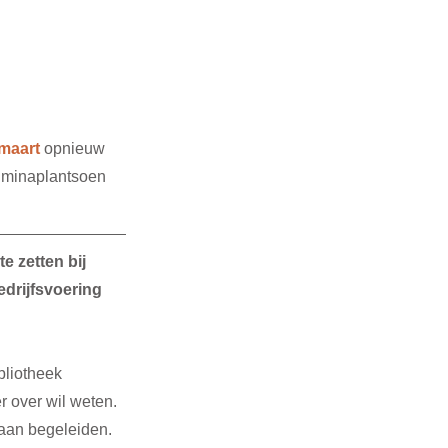
maart
 opnieuw 
lminaplantsoen 
e zetten bij 
drijfsvoering 
bliotheek 
 over wil weten. 
gaan begeleiden. 