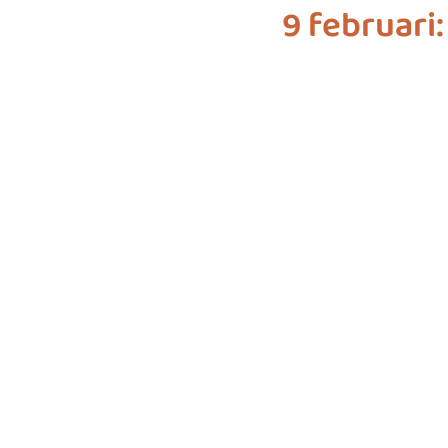
9 februari
biodiversiteit
sustainable f
SDG 7
SDG 8
SDG 9
SDG 16
SDG 17