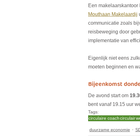
Een makelaarskantoor k
Mouthaan Makelaardij
 
communicatie zoals bi
reisbeweging door gebru
implementatie van effic
Eigenlijk niet eens zul
moeten beginnen en wat 
Bijeenkomst donde
De avond start om 
19.3
bent vanaf 19.15 uur w
Tags:
circulaire coach
circulair
w
duurzame economie
S