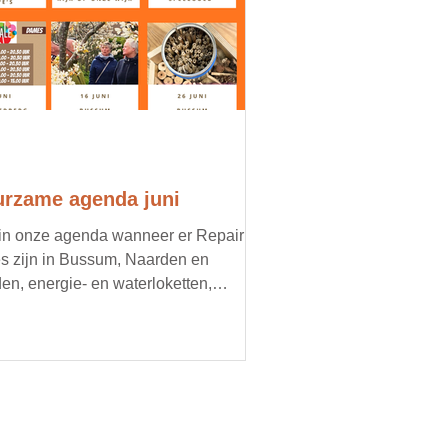
rzame agenda juni
 in onze agenda wanneer er Repair
s zijn in Bussum, Naarden en
en, energie- en waterloketten,
imacties, oogstmarkten en
oorbeeld een doorgeefmarkt met
d voedsel. Organiseer jij een lokaal,
zaam evenement? Mail ons je
ils, dan zetten we je graag in onze
nda.