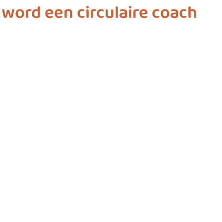
: word een circulaire coach
ashion
vliegwielgroep
SDG 1
SDG 2
SDG 
SDG 10
SDG 11
SDG 12
SDG 13
SD