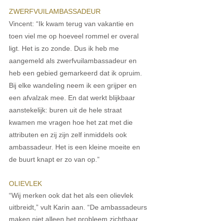
ZWERFVUILAMBASSADEUR 
Vincent: “Ik kwam terug van vakantie en 
toen viel me op hoeveel rommel er overal 
ligt. Het is zo zonde. Dus ik heb me 
aangemeld als zwerfvuilambassadeur en 
heb een gebied gemarkeerd dat ik opruim. 
Bij elke wandeling neem ik een grijper en 
een afvalzak mee. En dat werkt blijkbaar 
aanstekelijk: buren uit de hele straat 
kwamen me vragen hoe het zat met die 
attributen en zij zijn zelf inmiddels ook 
ambassadeur. Het is een kleine moeite en 
de buurt knapt er zo van op.”
OLIEVLEK
“Wij merken ook dat het als een olievlek 
uitbreidt,” vult Karin aan. “De ambassadeurs 
maken niet alleen het probleem zichtbaar, 