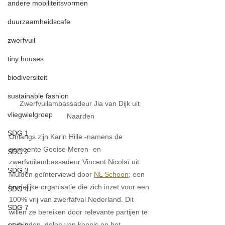
andere mobiliteitsvormen
duurzaamheidscafe
zwerfvuil
tiny houses
biodiversiteit
sustainable fashion
Zwerfvuilambassadeur Jia van Dijk uit 
vliegwielgroep
Naarden
SDG 1
Onlangs zijn Karin Hille -namens de 
gemeente Gooise Meren- en 
SDG 2
zwerfvuilambassadeur Vincent Nicolaï uit 
SDG 3
Muiden geïnterviewd door 
NL Schoon
; een 
landelijke organisatie die zich inzet voor een 
SDG 4
100% vrij van zwerfafval Nederland. Dit 
SDG 7
willen ze bereiken door relevante partijen te 
verbinden, delen van kennis en het 