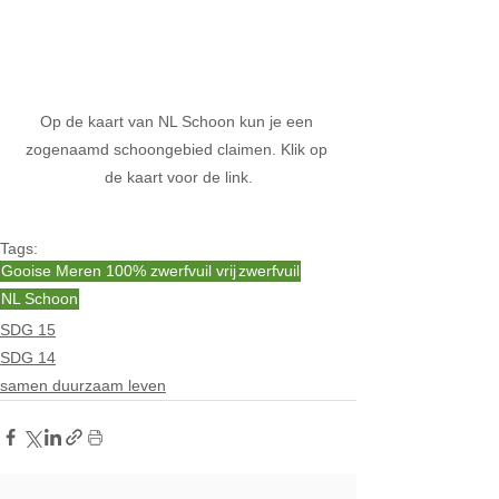
Op de kaart van NL Schoon kun je een 
zogenaamd schoongebied claimen. Klik op 
de kaart voor de link.
Tags:
Gooise Meren 100% zwerfvuil vrij
zwerfvuil
NL Schoon
SDG 15
SDG 14
samen duurzaam leven