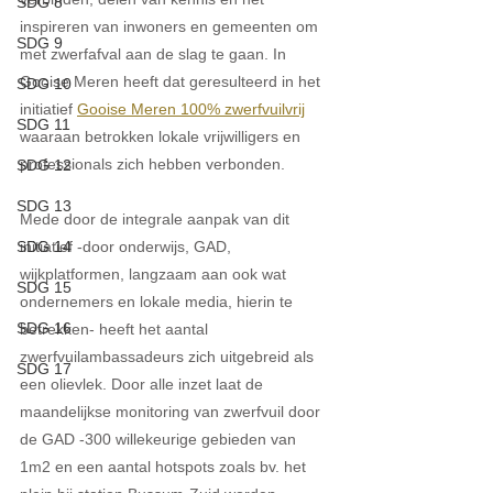
SDG 8
inspireren van inwoners en gemeenten om 
SDG 9
met zwerfafval aan de slag te gaan. In 
Gooise Meren heeft dat geresulteerd in het 
SDG 10
initiatief 
Gooise Meren 100% zwerfvuilvrij
SDG 11
waaraan betrokken lokale vrijwilligers en 
professionals zich hebben verbonden. 
SDG 12
SDG 13
Mede door de integrale aanpak van dit 
initiatief -door onderwijs, GAD, 
SDG 14
wijkplatformen, langzaam aan ook wat 
SDG 15
ondernemers en lokale media, hierin te 
SDG 16
betrekken- heeft het aantal 
zwerfvuilambassadeurs zich uitgebreid als 
SDG 17
een olievlek. Door alle inzet laat de 
maandelijkse monitoring van zwerfvuil door 
de GAD -300 willekeurige gebieden van 
1m2 en een aantal hotspots zoals bv. het 