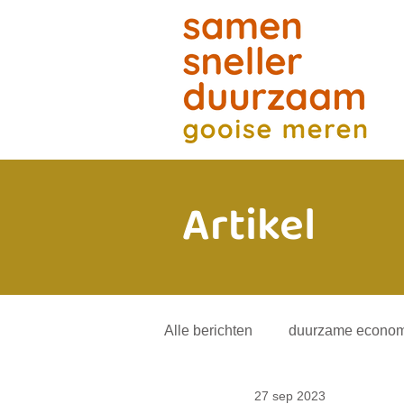
Artikel
Alle berichten
duurzame econom
27 sep 2023
energietransitie
andere mob