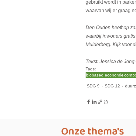
gebruikt wordt in park
waarvan wij er graag n
Den Ouden heeft op za
waarbij inwoners grati
Muiderberg. Kijk voor
Tekst: Jessica de Jong
Tags:
biobased economie
compo
SDG 9
SDG 12
duur
Onze thema's