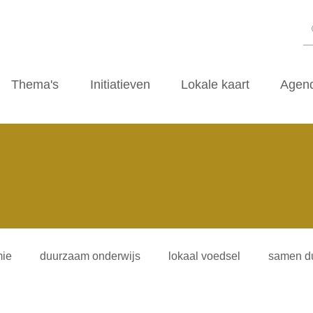
Thema's
Initiatieven
Lokale kaart
Agen
ie
duurzaam onderwijs
lokaal voedsel
samen d
iliteitsvormen
duurzaamheidscafe
zwerfvuil
ti