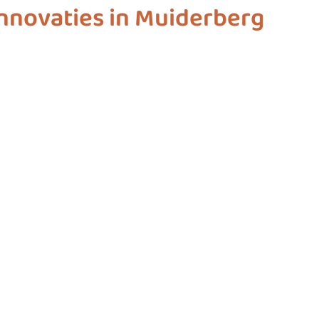
nnovaties in Muiderberg
ashion
vliegwielgroep
SDG 1
SDG 2
SDG 
SDG 10
SDG 11
SDG 12
SDG 13
SD