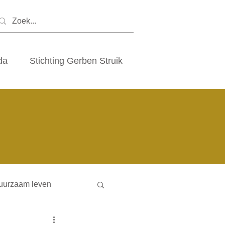
da
Stichting Gerben Struik
uurzaam leven
ny houses