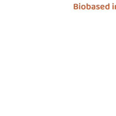
Biobased i
biodiversiteit
sustainable f
SDG 7
SDG 8
SDG 9
SDG 16
SDG 17