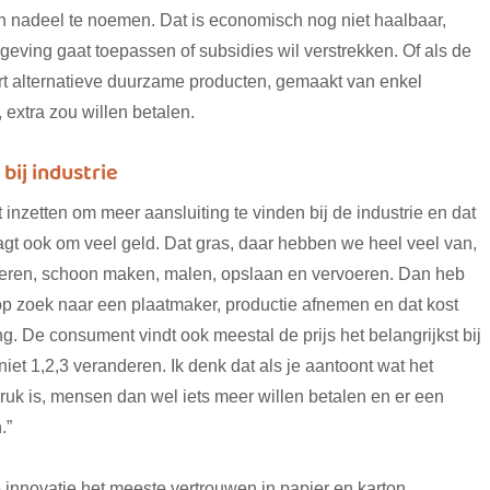
n nadeel te noemen. Dat is economisch nog niet haalbaar,
lgeving gaat toepassen of subsidies wil verstrekken. Of als de
rt alternatieve duurzame producten, gemaakt van enkel
 extra zou willen betalen.
bij industrie
inzetten om meer aansluiting te vinden bij de industrie en dat
aagt ook om veel geld. Dat gras, daar hebben we heel veel van,
teren, schoon maken, malen, opslaan en vervoeren. Dan heb
 op zoek naar een plaatmaker, productie afnemen en dat kost
g. De consument vindt ook meestal de prijs het belangrijkst bij
niet 1,2,3 veranderen. Ik denk dat als je aantoont wat het
ruk is, mensen dan wel iets meer willen betalen en er een
.”
 innovatie het meeste vertrouwen in papier en karton