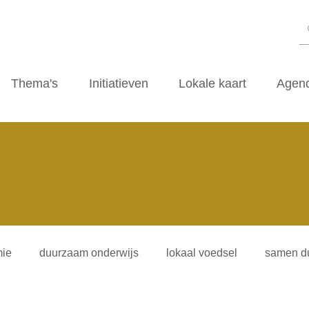
Thema's
Initiatieven
Lokale kaart
Agen
ie
duurzaam onderwijs
lokaal voedsel
samen d
iliteitsvormen
duurzaamheidscafe
zwerfvuil
ti