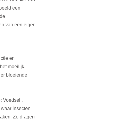
rbeeld een 
de 
en van een eigen 
ctie en 
et moeilijk. 
er bloeiende 
: Voedsel , 
r waar insecten 
maken. Zo dragen 