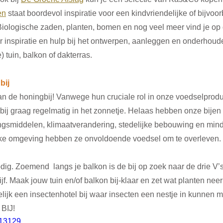
en
 staat boordevol inspiratie voor een kindvriendelijke of bijvoo
Biologische zaden, planten, bomen en nog veel meer vind je op 
 inspiratie en hulp bij het ontwerpen, aanleggen en onderhoud
 tuin, balkon of dakterras.
bij
an de honingbij! Vanwege hun cruciale rol in onze voedselprodu
 bij graag regelmatig in het zonnetje. Helaas hebben onze bijen h
smiddelen, klimaatverandering, stedelijke bebouwing en mind
ijke omgeving hebben ze onvoldoende voedsel om te overleven.
odig. Zoemend  langs je balkon is de bij op zoek naar de drie V’s
ijf. Maak jouw tuin en/of balkon bij-klaar en zet wat planten nee
lijk een insectenhotel bij waar insecten een nestje in kunnen 
 BIJ!
513129