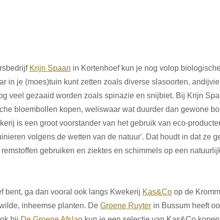
sbedrijf 
Krijn Spaan
 in Kortenhoef kun je nog volop biologisch
ar in je (moes)tuin kunt zetten zoals diverse slasoorten, andijvi
g veel gezaaid worden zoals spinazie en snijbiet. Bij Krijn Spa
che bloembollen kopen, weliswaar wat duurder dan gewone bol
kerij is een groot voorstander van het gebruik van eco-producte
tuinieren volgens de wetten van de natuur'. Dat houdt in dat ze g
 remstoffen gebruiken en ziektes en schimmels op een natuurlij
ef bent, ga dan vooral ook langs Kwekerij 
Kas&Co
 op de Kromm
 wilde, inheemse planten. De 
Groene Ruyter
 in Bussum heeft oo
k bij 
De Groene Afslag
 kun je een selectie van Kas&Co kopen