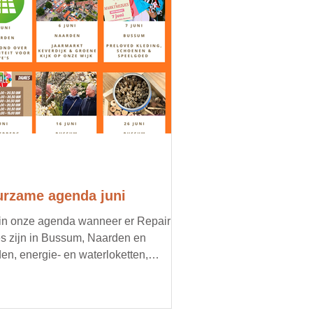
rzame agenda juni
 in onze agenda wanneer er Repair
s zijn in Bussum, Naarden en
en, energie- en waterloketten,
imacties, oogstmarkten en
oorbeeld een doorgeefmarkt met
d voedsel. Organiseer jij een lokaal,