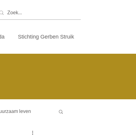
da
Stichting Gerben Struik
uurzaam leven
ny houses