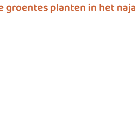
e groentes planten in het naj
ashion
vliegwielgroep
SDG 1
SDG 2
SDG 
SDG 10
SDG 11
SDG 12
SDG 13
SD