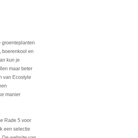
e groenteplanten 
e, boerenkool en 
an kun je 
len maar beter 
n van Ecostyle 
een 
ke manier 
e Rade 5 voor 
k een selectie 
. De website van 