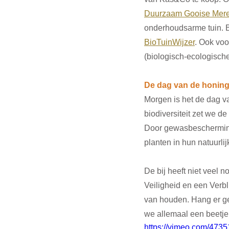
Duurzaam Gooise Mer
onderhoudsarme tuin. 
BioTuinWijzer
. 
Ook voor
(biologisch-ecologische)
De dag van de honing
Morgen is het de dag v
biodiversiteit zet we de
Door gewasbescherming
planten in hun natuurl
De bij heeft niet veel n
Veiligheid en een Verbl
van houden. Hang er ge
we allemaal een beetje
https://vimeo.com/473