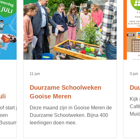
11 jun
3 jun
Duurzame Schoolweken
Duu
li
Gooise Meren
Kijk
Café
 start je
Deze maand zijn in Gooise Meren de
Muid
 een
Duurzame Schoolweken. Bijna 400
opru
 Bussum.
leerlingen doen mee.
bijv
gere