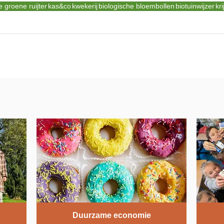
groene ruijter
kas&co
kwekerij
biologische bloembollen
biotuinwijzer
kr
Duurzame economie