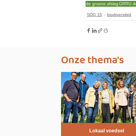
de groene afslag
GRRU de 
SDG 15
biodiversiteit
Onze thema's
Lokaal voedsel