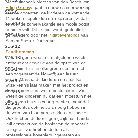
SDG 8
Moestuincoach Marsha van den Bosch van 
Filling Groovy
 gaat in nauwe samenwerking 
SDG 9
met de docenten, de kinderen de komende 
11 weken begeleiden en inspireren, zodat 
SDG 10
er voor de zomervakantie een mooie oogst 
te halen valt. Dit project wordt gedeeltelijk 
SDG 11
gefinancierd door het 
initiatievenfonds
 van 
Samen Sneller Duurzaam.
SDG 12
Zaadbommen 
Weer of geen weer, er is afgelopen week 
SDG 13
enthousiast gewerkt aan de opzet van de 
moestuin. Er is in elke groep gestart met 
SDG 14
een zogenaamde kick-off; een lesuur 
waarin Marsha de kinderen op speelse 
SDG 15
wijze kennis laat maken met het project en 
de basisprincipes van moestuinieren. Zo 
SDG 16
weten de kinderen nu dat een moestuin niet 
alleen een thuis is voor groentes, maar dat 
SDG 17
die groentes ook helpers nodig hebben in 
de vorm van bloemen, kruiden en insecten. 
Ook hebben de leerlingen gelijk hun handen 
vuil gemaakt om de basis van de moestuin 
te leggen. Ze hebben de tuin als 
professionele hoveniers ingemeten en 