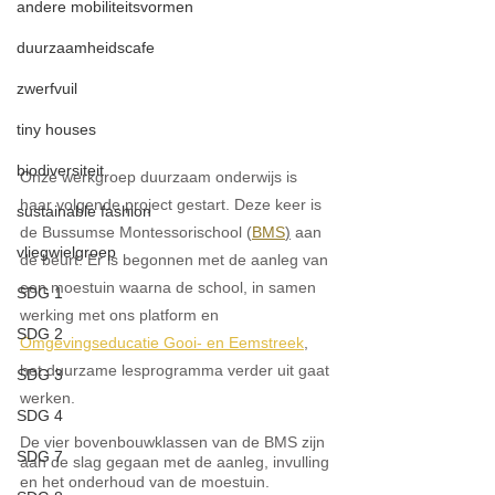
andere mobiliteitsvormen
duurzaamheidscafe
zwerfvuil
tiny houses
biodiversiteit
Onze werkgroep duurzaam onderwijs is 
haar volgende project gestart. Deze keer is 
sustainable fashion
de Bussumse Montessorischool (
BMS
)
 aan 
vliegwielgroep
de beurt. Er is begonnen met de aanleg van 
een moestuin waarna de school, in samen 
SDG 1
werking met ons platform en 
SDG 2
Omgevingseducatie Gooi- en Eemstreek
, 
het duurzame lesprogramma verder uit gaat 
SDG 3
werken.
SDG 4
De vier bovenbouwklassen van de BMS zijn 
SDG 7
aan de slag gegaan met de aanleg, invulling 
en het onderhoud van de moestuin. 