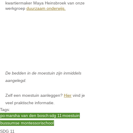
kwartiermaker Maya Heinsbroek van onze 
werkgroep 
duurzaam onderwijs.
De bedden in de moestuin zijn inmiddels 
aangelegd.
Zelf een moestuin aanleggen? 
Hier
 vind je 
veel praktische informatie.
Tags:
po
marsha van den bosch
sdg 11
moestuin
bussumse montessorischool
SDG 11