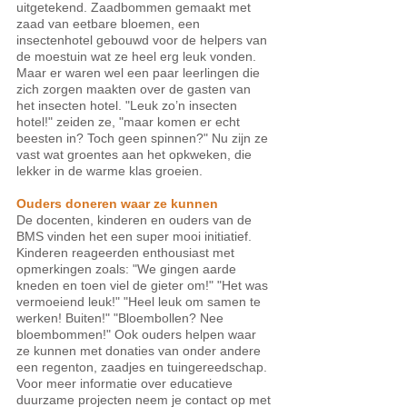
uitgetekend. Zaadbommen gemaakt met 
zaad van eetbare bloemen, een 
insectenhotel gebouwd voor de helpers van 
de moestuin wat ze heel erg leuk vonden. 
Maar er waren wel een paar leerlingen die 
zich zorgen maakten over de gasten van 
het insecten hotel. "Leuk zo’n insecten 
hotel!" zeiden ze, "maar komen er echt 
beesten in? Toch geen spinnen?" Nu zijn ze 
vast wat groentes aan het opkweken, die 
lekker in de warme klas groeien. 
Ouders doneren waar ze kunnen
De docenten, kinderen en ouders van de 
BMS vinden het een super mooi initiatief. 
Kinderen reageerden enthousiast met 
opmerkingen zoals: "We gingen aarde 
kneden en toen viel de gieter om!" "Het was 
vermoeiend leuk!" "Heel leuk om samen te 
werken! Buiten!" "Bloembollen? Nee 
bloembommen!" Ook ouders helpen waar 
ze kunnen met donaties van onder andere 
een regenton, zaadjes en tuingereedschap. 
Voor meer informatie over educatieve 
duurzame projecten neem je contact op met 