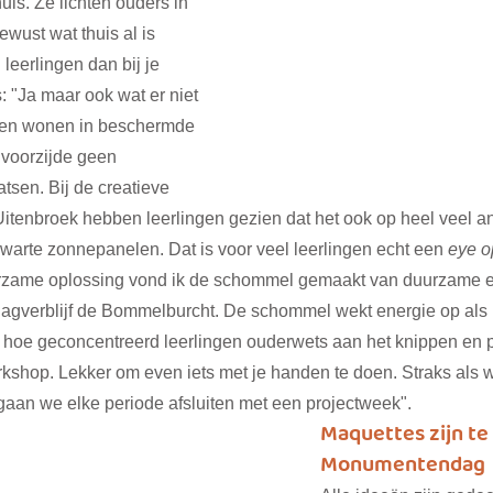
is. Ze lichten ouders in 
wust wat thuis al is 
eerlingen dan bij je 
: "Ja maar ook wat er niet 
en wonen in beschermde 
voorzijde geen 
sen. Bij de creatieve 
tenbroek hebben leerlingen gezien dat het ook op heel veel a
warte zonnepanelen. Dat is voor veel leerlingen echt een 
eye o
rzame oplossing vond ik de schommel gemaakt van duurzame en
dagverblijf de Bommelburcht. De schommel wekt energie op als 
en hoe geconcentreerd leerlingen ouderwets aan het knippen en 
rkshop. Lekker om even iets met je handen te doen. Straks als 
gaan we elke periode afsluiten met een projectweek". 
Maquettes zijn te
Monumentendag