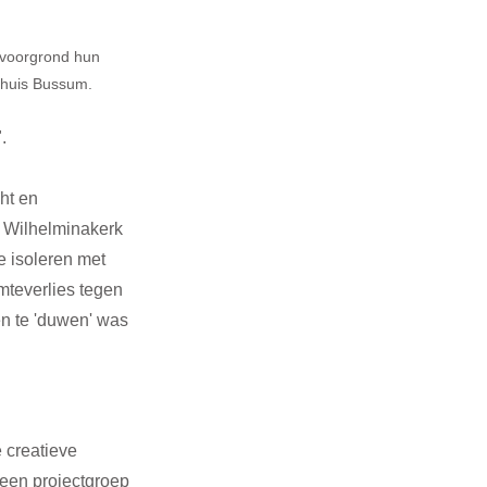
 voorgrond hun 
mhuis Bussum.
. 
ht en 
 Wilhelminakerk 
 isoleren met 
mteverlies tegen 
n te 'duwen' was 
 creatieve 
een projectgroep 