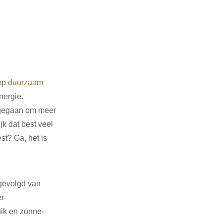
ep 
duurzaam 
nergie. 
gegaan om meer 
k dat best veel 
st? Ga, het is 
gevolgd van 
r 
ik en zonne-