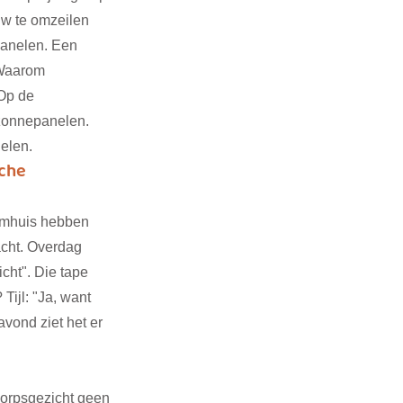
w te omzeilen 
panelen. Een 
 Waarom 
Op de 
 zonnepanelen. 
elen. 
che 
ilmhuis hebben 
cht. Overdag 
icht". Die tape 
ijl: "Ja, want 
avond ziet het er 
orpsgezicht geen 