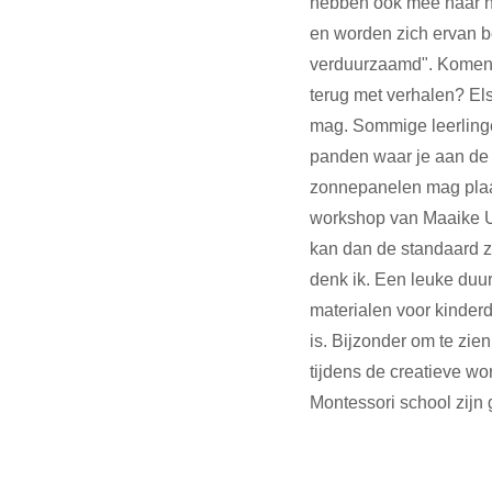
hebben ook mee naar hu
en worden zich ervan be
verduurzaamd". Komen l
terug met verhalen? Els
mag. Sommige leerling
panden waar je aan de 
zonnepanelen mag plaat
workshop van Maaike Ui
kan dan de standaard z
denk ik. Een leuke duu
materialen voor kinder
is. Bijzonder om te zi
tijdens de creatieve wo
Montessori school zijn 