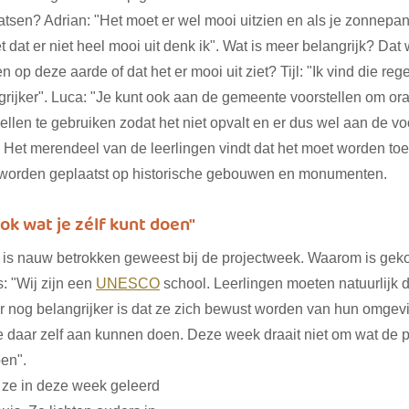
sen? Adrian: "Het moet er wel mooi uitzien en als je zonnepa
t dat er niet heel mooi uit denk ik". Wat is meer belangrijk? Dat 
op deze aarde of dat het er mooi uit ziet? Tijl: "Ik vind die regel
grijker". Luca: "Je kunt ook aan de gemeente voorstellen om ora
len te gebruiken zodat het niet opvalt en er dus wel aan de vo
Het merendeel van de leerlingen vindt dat het moet worden toe
orden geplaatst op historische gebouwen en monumenten.
ok wat je zélf kunt doen"
s, is nauw betrokken geweest bij de projectweek. Waarom is gek
 "Wij zijn een 
UNESCO
 school. Leerlingen moeten natuurlijk d
nog belangrijker is dat ze zich bewust worden van hun omgevin
e daar zelf aan kunnen doen. Deze week draait niet om wat de p
en". 
ze in deze week geleerd 