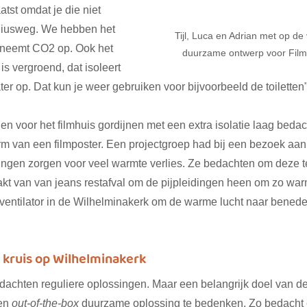
tst omdat je die niet 
diusweg. We hebben het 
Tijl, Luca en Adrian met op de
t neemt CO2 op. Ook het 
duurzame ontwerp voor Fil
is vergroend, dat isoleert 
r op. Dat kun je weer gebruiken voor bijvoorbeeld de toiletten"
n voor het filmhuis gordijnen met een extra isolatie laag bedac
m van een filmposter. Een projectgroep had bij een bezoek aan
dingen zorgen voor veel warmte verlies. Ze bedachten om deze te
akt van van jeans restafval om de pijpleidingen heen om zo war
 ventilator in de Wilhelminakerk om de warme lucht naar benede
kruis op Wilhelminakerk 
dachten reguliere oplossingen. Maar een belangrijk doel van de
en 
out-of-the-box
 duurzame oplossing te bedenken. Zo bedacht 