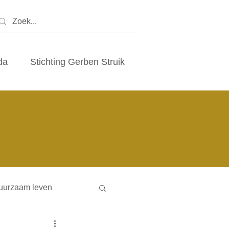
da
Stichting Gerben Struik
uurzaam leven
ny houses