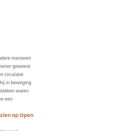
ndere manieren 
pener
 geweest 
 circulaire 
hij in beweging 
plakken waren 
we een 
 zien op Open 