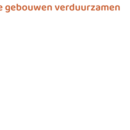
he gebouwen verduurzamen
ashion
vliegwielgroep
SDG 1
SDG 2
SDG 
SDG 10
SDG 11
SDG 12
SDG 13
SD