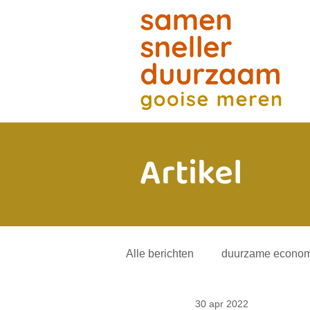
Artikel
Alle berichten
duurzame econom
30 apr 2022
energietransitie
andere mob