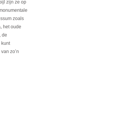
jl zijn ze op 
 monumentale 
ussum zoals 
, het oude 
 de 
 kunt 
 van zo’n 