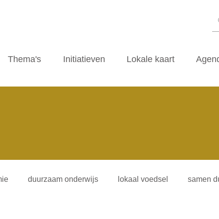
Thema's
Initiatieven
Lokale kaart
Agen
ie
duurzaam onderwijs
lokaal voedsel
samen d
iliteitsvormen
duurzaamheidscafe
zwerfvuil
ti