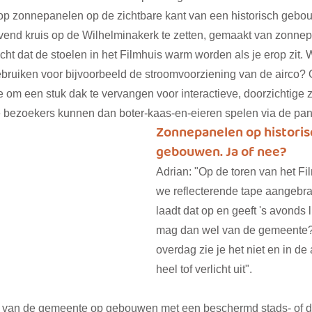
op zonnepanelen op de zichtbare kant van een historisch gebou
vend kruis op de Wilhelminakerk te zetten, gemaakt van zonne
ht dat de stoelen in het Filmhuis warm worden als je erop zit.
bruiken voor bijvoorbeeld de stroomvoorziening van de airco? 
e om een stuk dak te vervangen voor interactieve, doorzichtige
bezoekers kunnen dan boter-kaas-en-eieren spelen via de pan
Zonnepanelen op historis
gebouwen. Ja of nee?
Adrian: "Op de toren van het F
we reflecterende tape aangebra
laadt dat op en geeft 's avonds l
mag dan wel van de gemeente? T
overdag zie je het niet en in de 
heel tof verlicht uit". 
je van de gemeente op gebouwen met een beschermd stads- of d