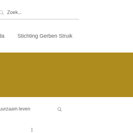
da
Stichting Gerben Struik
uurzaam leven
ny houses