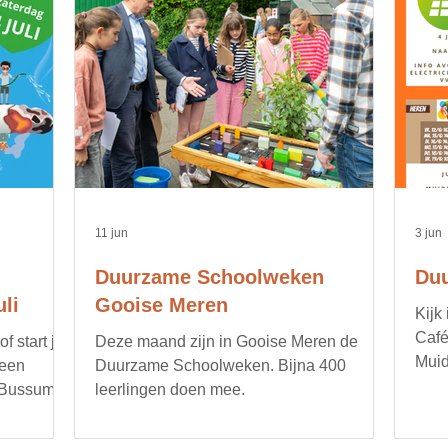
11 jun
3 jun
Duurzame Schoolweken
Duu
li
Gooise Meren
Kijk
Café
 start je
Deze maand zijn in Gooise Meren de
Muid
 een
Duurzame Schoolweken. Bijna 400
opru
 Bussum.
leerlingen doen mee.
bijv
gere