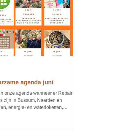
rzame agenda juni
 in onze agenda wanneer er Repair
s zijn in Bussum, Naarden en
en, energie- en waterloketten,
imacties, oogstmarkten en
oorbeeld een doorgeefmarkt met
d voedsel. Organiseer jij een lokaal,