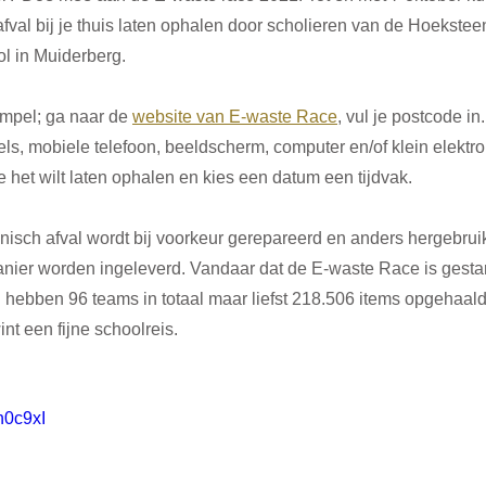
afval bij je thuis laten ophalen door scholieren van de Hoekstee
 in Muiderberg. 
impel; ga naar de 
website van E-waste Race
, vul je postcode in
bels, mobiele telefoon, beeldscherm, computer en/of klein elektr
 het wilt laten ophalen en kies een datum een tijdvak.
nisch afval wordt bij voorkeur gerepareerd en anders hergebrui
nier worden ingeleverd. Vandaar dat de E-waste Race is gestart
 hebben 96 teams in totaal maar liefst 218.506 items opgehaald
nt een fijne schoolreis.
n0c9xI