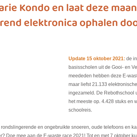
arie Kondo en laat deze maa
rend elektronica ophalen do
ashion
vliegwielgroep
SDG 1
SDG 2
SDG 
SDG 10
SDG 11
SDG 12
SDG 13
SD
Update 15 oktober 2021:
 de in
basisscholen uit de Gooi- en Ve
meededen hebben deze E-waste
maar liefst 21.133 elektronisch
ingezameld. De Rebothschool u
het meeste op. 4.428 stuks en
schoolreis.
e rondslingerende en ongebruikte snoeren, oude telefoons en ka
ier? Doe mee aan de E-waste race 2021! Tot en met 7 oktober kun