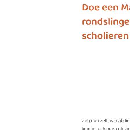
Doe een M
rondslinge
biodiversiteit
sustainable f
scholieren
SDG 7
SDG 8
SDG 9
SDG 16
SDG 17
Zeg nou zelf, van al di
krijg je toch geen plez