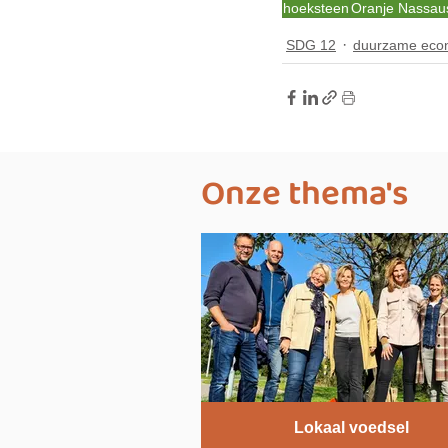
hoeksteen
Oranje Nassau
SDG 12
duurzame eco
Onze thema's
Lokaal voedsel