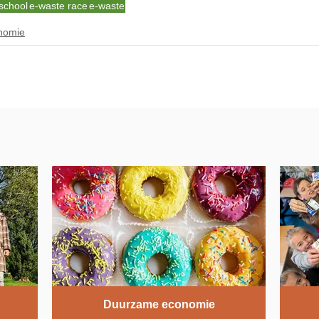
school
e-waste race
e-waste
nomie
Duurzame economie