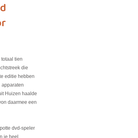
nd
or
3
SDG 4
G 14
SDG 15
 totaal tien 
chtstreek die 
 editie hebben  
e apparaten 
it Huizen haalde 
 won daarmee een 
potte dvd-speler 
 je heel 