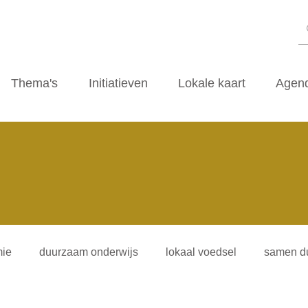
Thema's
Initiatieven
Lokale kaart
Agen
ie
duurzaam onderwijs
lokaal voedsel
samen d
iliteitsvormen
duurzaamheidscafe
zwerfvuil
ti