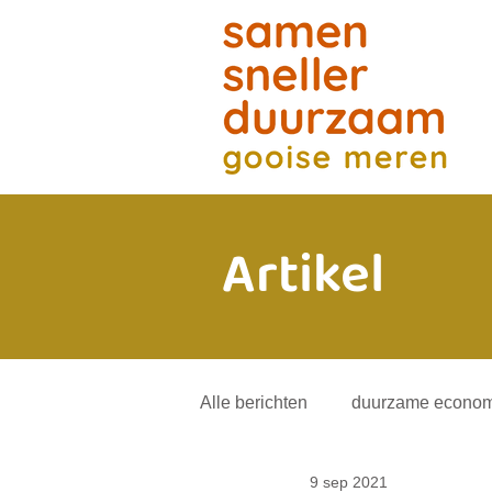
Artikel
Alle berichten
duurzame econom
9 sep 2021
energietransitie
andere mob