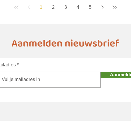
duur
1
2
3
4
5
deta
age
Aanmelden nieuwsbrief
iladres
Aanmeld