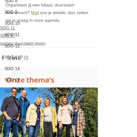
SDG 8
Organiseer jij een lokaal, duurzaam 
SDG 9
evenement? 
Mail
 ons je details, dan zetten 
we je graag in onze agenda.
SDG 10
SDG 11
SDG 11
SDG 17
samen duurzaam leven
SDG 12
SDG 13
SDG 14
Onze thema's
SDG 15
SDG 16
SDG 17