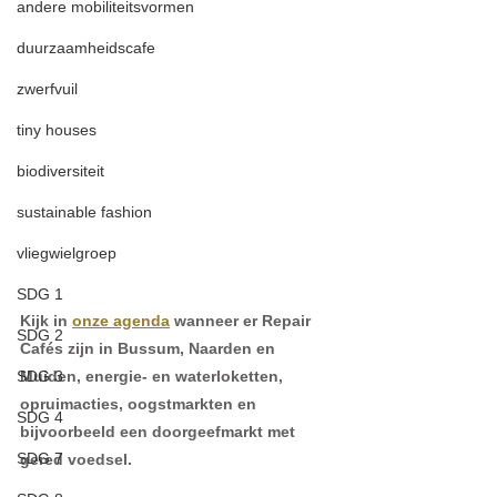
andere mobiliteitsvormen
duurzaamheidscafe
zwerfvuil
tiny houses
biodiversiteit
sustainable fashion
vliegwielgroep
SDG 1
Kijk in 
onze agenda
 wanneer er Repair 
SDG 2
Cafés zijn in Bussum, Naarden en 
SDG 3
Muiden, energie- en waterloketten, 
opruimacties, oogstmarkten en 
SDG 4
bijvoorbeeld een doorgeefmarkt met 
SDG 7
gered voedsel.