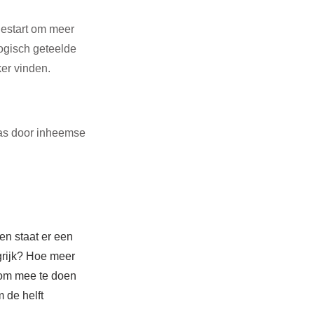
estart om meer 
logisch geteelde 
ker vinden.
as door inheemse 
en staat er een 
rijk? 
Hoe meer 
 om mee te doen 
 de helft 