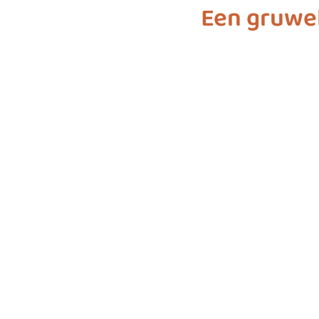
Een gruwel
biodiversiteit
sustainable f
SDG 7
SDG 8
SDG 9
SDG 16
SDG 17