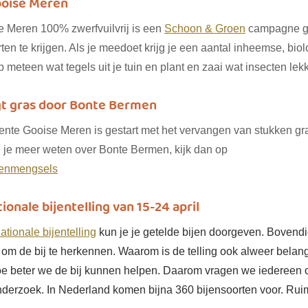
ooise Meren
Meren 100% zwerfvuilvrij is een 
Schoon & Groen
 campagne g
rten te krijgen. Als je meedoet krijg je een aantal inheemse, bio
 meteen wat tegels uit je tuin en plant en zaai wat insecten lek
 gras door Bonte Bermen 
nte Gooise Meren is gestart met het vervangen van stukken gr
l je meer weten over Bonte Bermen, kijk dan op 
denmengsels
onale bijentelling van 15-24 april
tionale bijentelling
kun je je getelde bijen doorgeven. Bovendi
om de bij te herkennen. Waarom is de telling ook alweer belang
oe beter we de bij kunnen helpen. Daarom vragen we iedereen
onderzoek. In Nederland komen bijna 360 bijensoorten voor. Ruim