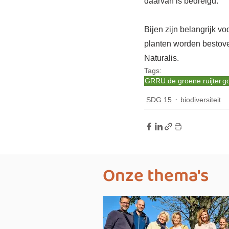
daarvan is bedreigd.
Bijen zijn belangrijk 
planten worden bestoven
Naturalis.
Tags:
GRRU de groene ruijter
g
SDG 15
biodiversiteit
Onze thema's