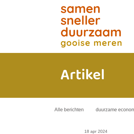
Artikel
Alle berichten
duurzame econom
18 apr 2024
energietransitie
andere mob