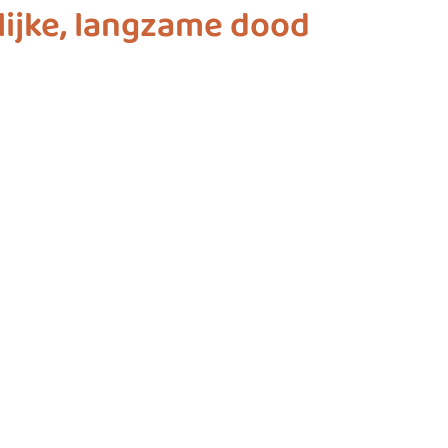
ijke, langzame dood
ashion
vliegwielgroep
SDG 1
SDG 2
SDG 
SDG 10
SDG 11
SDG 12
SDG 13
SD