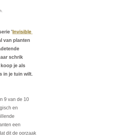
n.
erie '
Invisible 
l van planten 
adetende 
aar schrik 
koop je als 
 je tuin wilt. 
n 9 van de 10 
ogisch en 
illende 
anten een 
at dit de oorzaak 