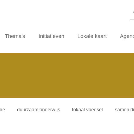
Thema's
Initiatieven
Lokale kaart
Agen
ie
duurzaam onderwijs
lokaal voedsel
samen d
iliteitsvormen
duurzaamheidscafe
zwerfvuil
ti