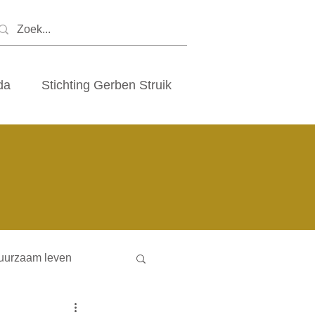
da
Stichting Gerben Struik
uurzaam leven
ny houses