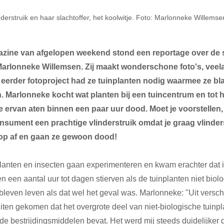
nderstruik en haar slachtoffer, het koolwitje. Foto: Marlonneke Willemse
azine van afgelopen weekend stond een reportage over de s
 Marlonneke Willemsen. Zij maakt wonderschone foto's, veela
 eerder fotoproject had ze tuinplanten nodig waarmee ze bl
. Marlonneke kocht wat planten bij een tuincentrum en tot h
e ervan aten binnen een paar uur dood. Moet je voorstellen, 
ument een prachtige vlinderstruik omdat je graag vlinders in
op af en gaan ze gewoon dood! 
lanten en insecten gaan experimenteren en kwam erachter dat i
n een aantal uur tot dagen stierven als de tuinplanten niet biol
leven leven als dat wel het geval was. Marlonneke: "Uit versch
iten gekomen dat het overgrote deel van niet-biologische tuinpl
nde bestrijdingsmiddelen bevat. Het werd mij steeds duidelijker d