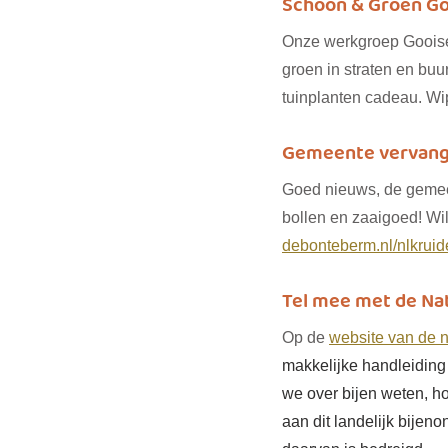
Schoon & Groen G
Onze werkgroep Gooise 
groen in straten en buu
tuinplanten cadeau. Wip
Gemeente vervangt
Goed nieuws, de gemee
bollen en zaaigoed! Wi
debonteberm.nl/nlkrui
Tel mee met de Nati
Op de 
website van de na
makkelijke handleiding 
we over bijen weten, h
aan dit landelijk bijen