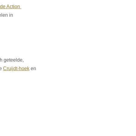
ide Action 
len in 
h geteelde, 
e 
Cruijdt-hoek
 en 