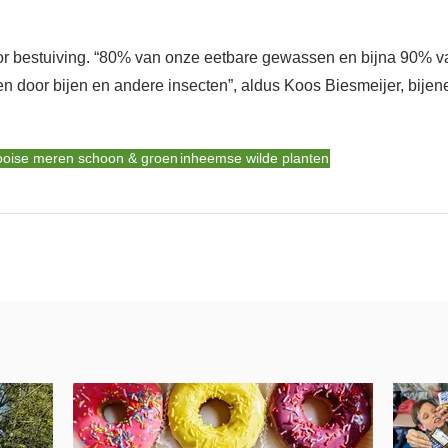
voor bestuiving. “80% van onze eetbare gewassen en bijna 90% v
 door bijen en andere insecten”, aldus Koos Biesmeijer, bijenex
ooise meren schoon & groen
inheemse wilde planten