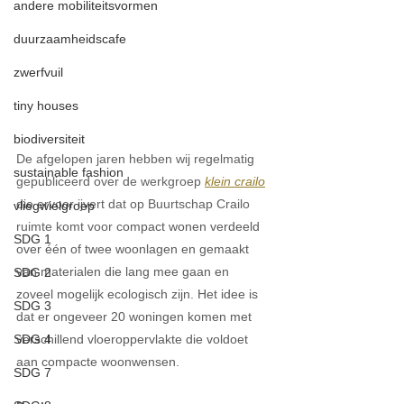
andere mobiliteitsvormen
duurzaamheidscafe
zwerfvuil
tiny houses
biodiversiteit
De afgelopen jaren hebben wij regelmatig 
sustainable fashion
gepubliceerd over de werkgroep 
klein crailo
die ervoor ijvert dat op Buurtschap Crailo 
vliegwielgroep
ruimte komt voor c
ompact wonen verdeeld 
SDG 1
over één of twee woonlagen en gemaakt 
van materialen die lang mee gaan en 
SDG 2
zoveel mogelijk ecologisch zijn. Het idee is 
SDG 3
dat er ongeveer 20 woningen komen met 
SDG 4
verschillend vloeroppervlakte die voldoet 
aan compacte woonwensen.
SDG 7