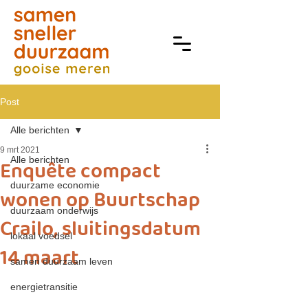
Post
Alle berichten
9 mrt 2021
Alle berichten
Enquête compact
duurzame economie
wonen op Buurtschap
duurzaam onderwijs
Crailo, sluitingsdatum
lokaal voedsel
14 maart
samen duurzaam leven
energietransitie