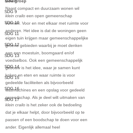
SDG 8
Doelgroep
Naast compact en duurzaam wonen wil 
SDG 9
klein crailo
 een open gemeenschap 
SDG 10
vormen. Voor en met elkaar met ruimte voor 
anderen. Het idee is dat de woningen geen 
SDG 11
eigen tuin krijgen maar gemeenschappelijke 
SDG 12
groene gebieden waarbij je moet denken 
aan een moestuin, boomgaard en/of 
SDG 13
voedselbos. Ook een gemeenschappelijk 
SDG 14
gebouw is het idee, waar je samen kunt 
koken en eten en waar ruimte is voor 
SDG 15
gedeelde faciliteiten als bijvoorbeeld 
SDG 16
wasmachines en een opslag voor gedeeld 
gereedschap. Als je deel wilt uitmaken van 
SDG 17
klein crailo
 is het zeker ook de bedoeling 
dat je elkaar helpt, door bijvoorbeeld op te 
passen of een boodschap te doen voor een 
ander. Eigenlijk allemaal heel 