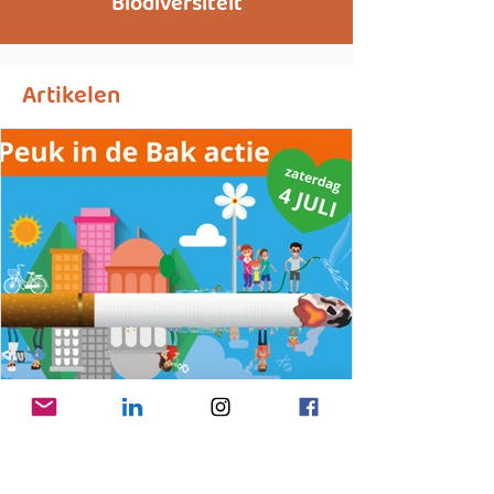
Biodiversiteit
Artikelen
25 jun
Gooise Meren pakt zwerfpeuken