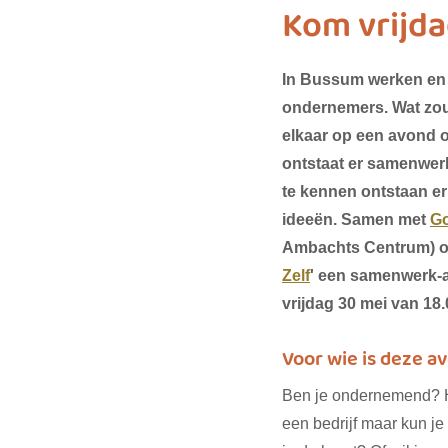
Kom vrijda
biodiversiteit
sustainable f
In Bussum werken en w
ondernemers. Wat zou 
elkaar op een avond 
SDG 7
SDG 8
SDG 9
ontstaat er samenwerk
te kennen ontstaan er
ideeën. Samen met 
G
SDG 16
SDG 17
Ambachts Centrum) or
Zelf
' een samenwerk-
vrijdag 30 mei van 18.
Voor wie is deze a
Ben je ondernemend? He
een bedrijf maar kun je