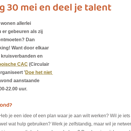
g 30 mei en deel je talent
ashion
vliegwielgroep
SDG 1
SDG 2
SDG 
onen allerlei 
er gebeuren als zij 
ontmoeten? Dan 
SDG 10
SDG 11
SDG 12
SDG 13
SD
ing! Want door elkaar 
 kruisverbanden en 
ooische CAC
 (Circulair 
ganiseert '
Doe het niet 
avond aanstaande 
00-22.00 uur.
vond?
b je een idee of een plan waar je aan wilt werken? Wil je iets
 wel wat hulp gebruiken? Werk je zelfstandig, maar wil je netwe