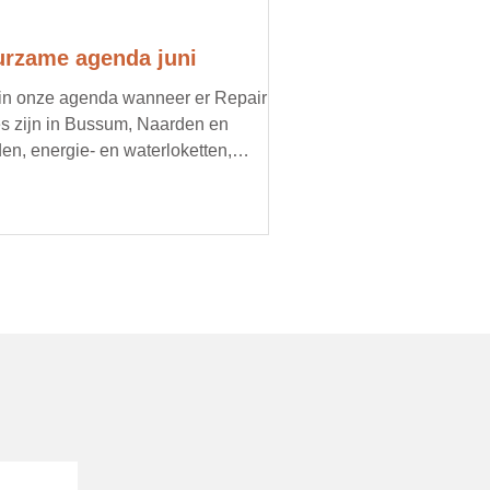
rzame agenda juni
 in onze agenda wanneer er Repair
s zijn in Bussum, Naarden en
en, energie- en waterloketten,
imacties, oogstmarkten en
oorbeeld een doorgeefmarkt met
d voedsel. Organiseer jij een lokaal,
zaam evenement? Mail ons je
ils, dan zetten we je graag in onze
nda.