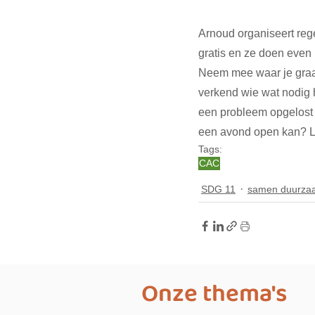
Arnoud organiseert reg
gratis en ze doen even 
Neem mee waar je graag
verkend wie wat nodig 
een probleem opgelost o
een avond open kan? L
Tags:
CAC
SDG 11
samen duurza
Onze thema's