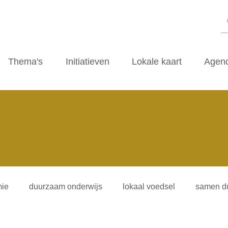
Thema's
Initiatieven
Lokale kaart
Agen
ie
duurzaam onderwijs
lokaal voedsel
samen d
iliteitsvormen
duurzaamheidscafe
zwerfvuil
ti