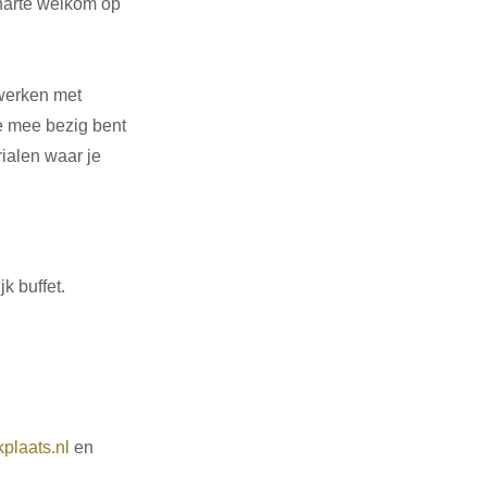
harte welkom op 
werken met 
e mee bezig bent 
ialen waar je 
k buffet.
plaats.nl
 en 