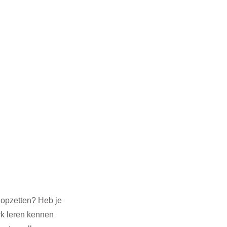
3
SDG 4
G 14
SDG 15
 opzetten? Heb je 
rk leren kennen 