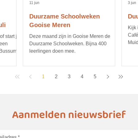
11 jun
3 jun
Duurzame Schoolweken
Duu
li
Gooise Meren
Kijk
Café
 start je
Deze maand zijn in Gooise Meren de
Muid
 een
Duurzame Schoolweken. Bijna 400
opru
 Bussum.
leerlingen doen mee.
bijv
gere
duur
1
2
3
4
5
deta
age
Aanmelden nieuwsbrief
iladres