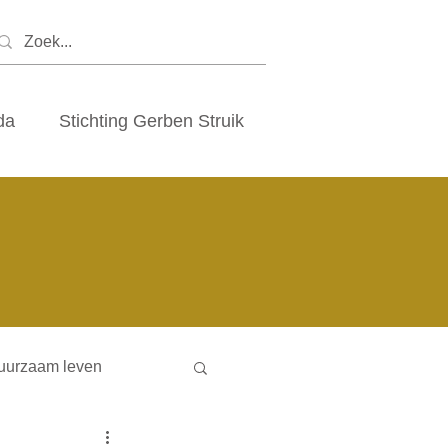
da
Stichting Gerben Struik
uurzaam leven
ny houses