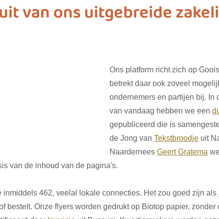
uit van ons uitgebreide zakeli
ashion
vliegwielgroep
SDG 1
SDG 2
SDG 
Ons platform richt zich op Gooi
SDG 10
SDG 11
SDG 12
SDG 13
SD
betrekt daar ook zoveel mogelijk
ondernemers en partijen bij. In 
van vandaag hebben we een 
d
gepubliceerd die is samengeste
de Jong van 
Tekstbroodje
 uit N
Naardernees 
Geert Gratema
 w
is van de inhoud van de pagina's.  
inmiddels 462, veelal lokale connecties. Het zou goed zijn als 
 of bestelt. Onze flyers worden gedrukt op Biotop papier, zonder 