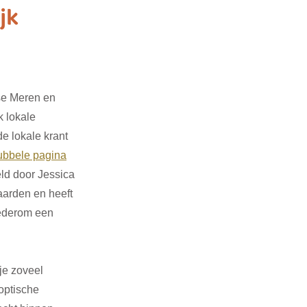
jk
3
SDG 4
se Meren en 
G 14
SDG 15
 lokale 
de lokale krant 
ubbele pagina
ld door Jessica 
aarden en heeft  
ederom een 
je zoveel 
optische 