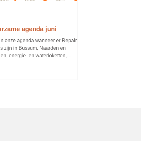
rzame agenda juni
 in onze agenda wanneer er Repair
s zijn in Bussum, Naarden en
en, energie- en waterloketten,
imacties, oogstmarkten en
oorbeeld een doorgeefmarkt met
d voedsel. Organiseer jij een lokaal,
zaam evenement? Mail ons je
ils, dan zetten we je graag in onze
nda.