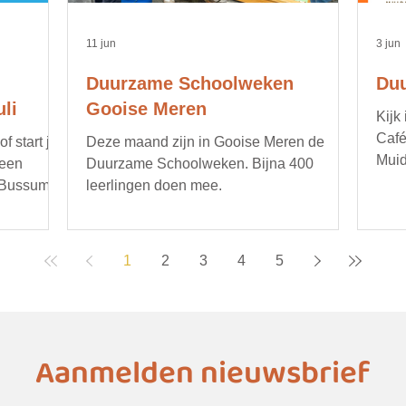
11 jun
3 jun
Duurzame Schoolweken
Duu
li
Gooise Meren
Kijk
Café
 start je
Deze maand zijn in Gooise Meren de
Muid
 een
Duurzame Schoolweken. Bijna 400
opru
 Bussum.
leerlingen doen mee.
bijv
gere
duur
1
2
3
4
5
deta
age
Aanmelden nieuwsbrief