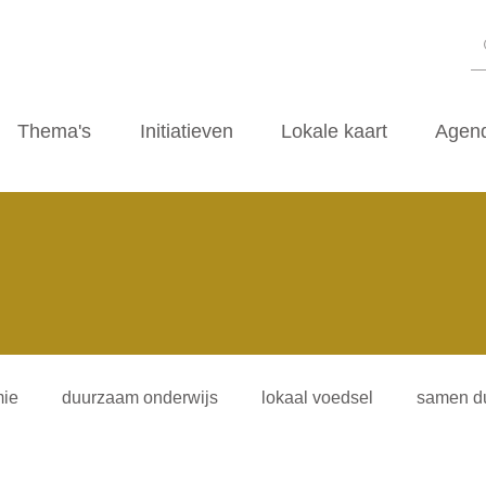
Thema's
Initiatieven
Lokale kaart
Agen
ie
duurzaam onderwijs
lokaal voedsel
samen d
iliteitsvormen
duurzaamheidscafe
zwerfvuil
ti