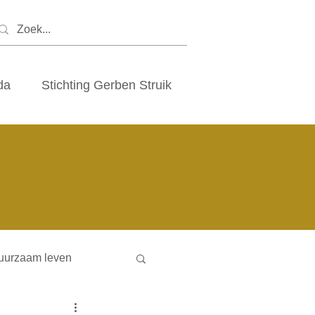
da
Stichting Gerben Struik
uurzaam leven
ny houses