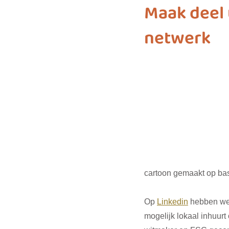
Maak deel 
netwerk
biodiversiteit
sustainable f
SDG 7
SDG 8
SDG 9
SDG 16
SDG 17
cartoon gemaakt op bas
Op 
Linkedin
 hebben we 
mogelijk lokaal inhuurt