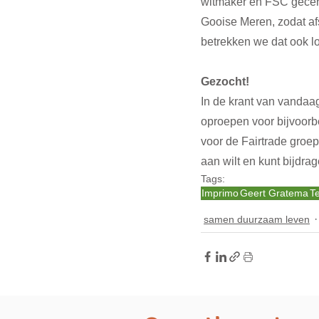
witmaker en FSC gecert
Gooise Meren, zodat af
betrekken we dat ook lo
Gezocht!
In de krant van vandaa
oproepen voor bijvoorbe
voor de Fairtrade groep
aan wilt en kunt bijdrag
Tags:
Imprimo
Geert Gratema
T
samen duurzaam leven