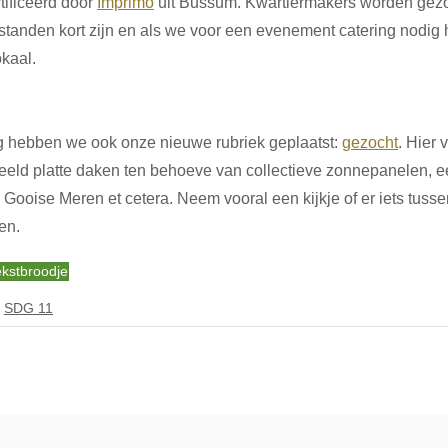
ificeerd door 
Imprimo
 uit Bussum. Kwartiermakers worden gezo
standen kort zijn en als we voor een evenement catering nodig
kaal. 
g hebben we ook onze nieuwe rubriek geplaatst: 
gezocht
. Hier
eld platte daken ten behoeve van collectieve zonnepanelen, een
 Gooise Meren et cetera. Neem vooral een kijkje of er iets tusse
en.
ekstbroodje
SDG 11