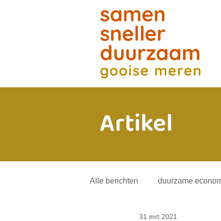
Artikel
Alle berichten
duurzame econom
31 mrt 2021
energietransitie
andere mob