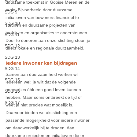
SDG 8
duurzame toekomst in Gooise Meren en de 
regio. Bijvoorbeeld door duurzame 
SDG 9
initiatieven van bewoners financieel te 
SDG 10
steunen en duurzame projecten van 
bedrijven en organisaties te ondersteunen. 
SDG 11
Door te doneren aan onze stichting steun je 
SDG 12
direct
 lokale en regionale duurzaamheid. 
SDG 13
Iedere inwoner kan bijdragen
SDG 14
Samen aan duurzaamheid werken wil 
SDG 15
iedereen wel; je wilt dat de volgende 
generaties óók een goed leven kunnen 
SDG 16
hebben.
Maar soms ontbreekt de tijd of 
SDG 17
weet je niet precies wat mogelijk is. 
Daarvoor bieden we als stichting een 
passende mogelijkheid voor iedere inwoner 
om daadwerkelijk bij te dragen. Aan 
duurzame projecten en initiatieven die er 