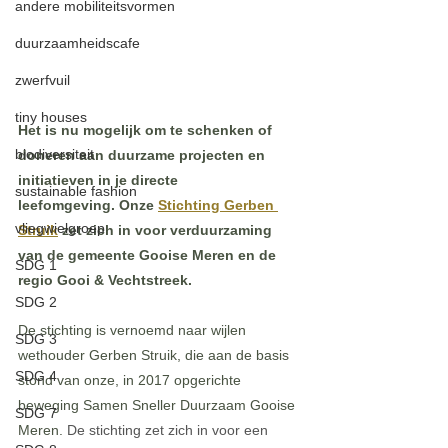
andere mobiliteitsvormen
duurzaamheidscafe
zwerfvuil
tiny houses
Het is nu mogelijk om te schenken of 
biodiversiteit
doneren aan duurzame projecten en 
initiatieven in je directe 
sustainable fashion
leefomgeving.
Onze 
Stichting Gerben 
vliegwielgroep
Struik
 zet zich in voor verduurzaming 
van de gemeente Gooise Meren en de 
SDG 1
regio Gooi & Vechtstreek.
SDG 2
De stichting is vernoemd naar wijlen 
SDG 3
wethouder Gerben Struik, die aan de basis 
SDG 4
stond van onze, in 2017 opgerichte 
beweging Samen Sneller Duurzaam Gooise 
SDG 7
Meren. 
De stichting zet zich in voor een 