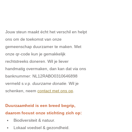
Jouw steun maakt écht het verschil en helpt 
ons om de toekomst van onze 
gemeenschap duurzamer te maken. Met 
onze qr-code kun je gemakkelijk 
rechtstreeks doneren. Wil je liever 
handmatig overmaken, dan kan dat via o
ns 
banknummer: NL12RABO0310646898
vermeld s.v.p. 
duurzame donatie. 
Wil je 
schenken, neem 
contact met ons op
. 
​​Duurzaamheid is een breed begrip, 
daarom focust onze stichting zich op: 
Biodiversiteit & natuur. 
Lokaal voedsel & gezondheid. 