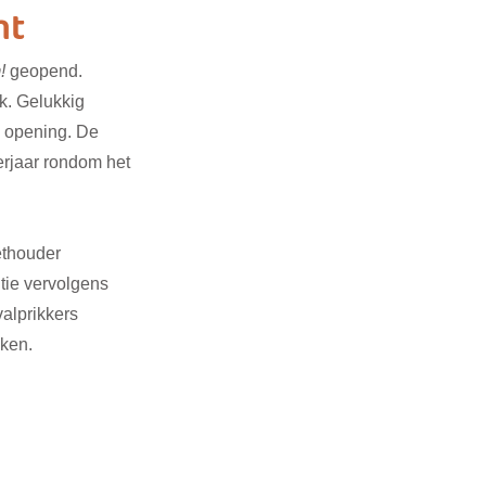
mt
! 
geopend. 
3
SDG 4
. Gelukkig 
e opening. De 
erjaar rondom het 
G 14
SDG 15
ethouder 
tie vervolgens 
valprikkers 
kken.