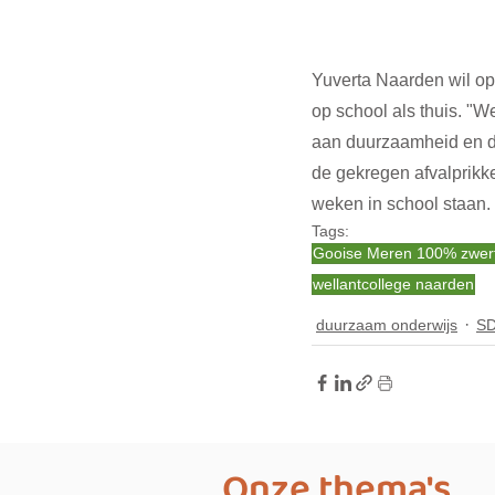
Yuverta Naarden wil op
op school als thuis. "W
aan duurzaamheid en de
de gekregen afvalprikke
weken in school staan.
Tags:
Gooise Meren 100% zwerfvu
wellantcollege naarden
duurzaam onderwijs
SD
Onze thema's