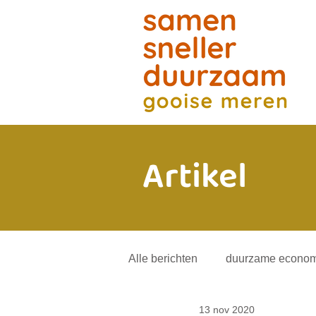
Artikel
Alle berichten
duurzame econom
13 nov 2020
energietransitie
andere mob