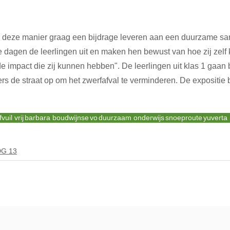
 deze manier graag een bijdrage leveren aan een duurzame sa
e dagen de leerlingen uit en maken hen bewust van hoe zij zelf
 impact die zij kunnen hebben". De leerlingen uit klas 1 gaan 
rs de straat op om het zwerfafval te verminderen. De expositie bl
il vrij
barbara boudwijnse
vo
duurzaam onderwijs
snoeproute
yuverta
G 13