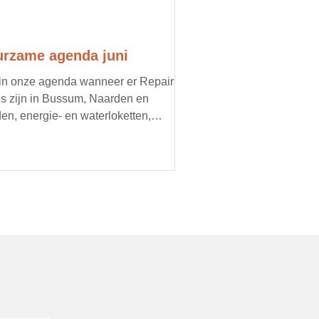
rzame agenda juni
 in onze agenda wanneer er Repair
s zijn in Bussum, Naarden en
en, energie- en waterloketten,
imacties, oogstmarkten en
oorbeeld een doorgeefmarkt met
d voedsel. Organiseer jij een lokaal,
zaam evenement? Mail ons je
ils, dan zetten we je graag in onze
nda.