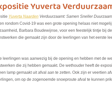
xpositie Yuverta Verduurzaa
itie 
Yuverta Naarden
 Verduurzaamt: Samen Sneller Duurzaam
ashion
vliegwielgroep
SDG 1
SDG 2
SDG 
n rondom Covid-19 was een grote opening helaas niet mogelijk
aamheid, Barbara Boudewijnse, voor een feestelijk tintje bij d
unstwerken die gemaakt zijn door de leerlingen van het eerste le
SDG 10
SDG 11
SDG 12
SDG 13
SD
 
e leerlingen was aanwezig bij de opening en hebben met de w
twerken die zij hebben gemaakt. De wethouder heeft de exposi
en lamp gemaakt uit afval aan te zetten. Ook zijn er veertien af
rlingen, om op de zogenoemde snoeproute afval te kunnen pri