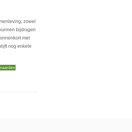
menleving, zowel 
 kunnen bijdragen 
binnenkort met 
ijft nog enkele 
 naarden