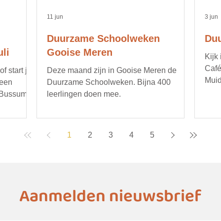
11 jun
3 jun
Duurzame Schoolweken
Duu
li
Gooise Meren
Kijk
Café
 start je
Deze maand zijn in Gooise Meren de
Muid
 een
Duurzame Schoolweken. Bijna 400
opru
 Bussum.
leerlingen doen mee.
bijv
gere
duur
1
2
3
4
5
deta
age
Aanmelden nieuwsbrief