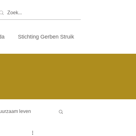
da
Stichting Gerben Struik
uurzaam leven
ny houses