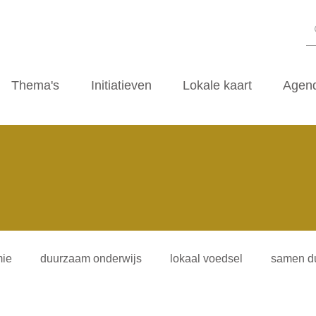
Thema's
Initiatieven
Lokale kaart
Agen
ie
duurzaam onderwijs
lokaal voedsel
samen d
iliteitsvormen
duurzaamheidscafe
zwerfvuil
ti