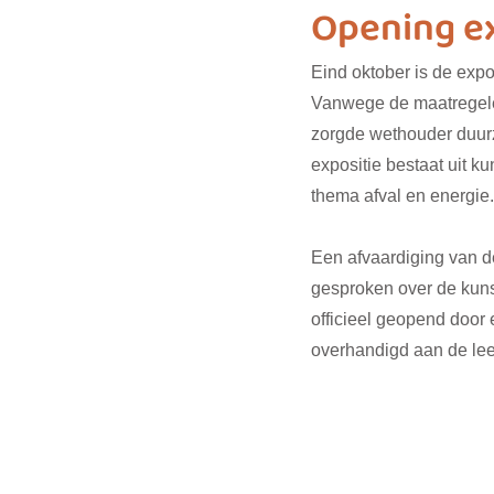
Opening e
Eind oktober is de expos
biodiversiteit
sustainable f
Vanwege de maatregele
zorgde wethouder duurz
expositie bestaat uit k
SDG 7
SDG 8
SDG 9
thema afval en energie.
Een afvaardiging van d
SDG 16
SDG 17
gesproken over de kuns
officieel geopend door e
overhandigd aan de lee