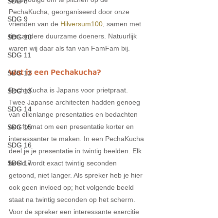
SDG 8
PechaKucha, georganiseerd door onze 
SDG 9
vrienden van de 
Hilversum100
, samen met 
tien andere duurzame doeners. Natuurlijk 
SDG 10
waren wij daar als fan van FamFam bij. 
SDG 11
Wat is een Pechakucha?
SDG 12
PechaKucha is Japans voor prietpraat. 
SDG 13
Twee Japanse architecten hadden genoeg 
SDG 14
van ellenlange presentaties en bedachten 
een format om een presentatie korter en 
SDG 15
interessanter te maken. In een PechaKucha 
SDG 16
deel je je presentatie in twintig beelden. Elk 
beeld wordt exact twintig seconden 
SDG 17
getoond, niet langer. Als spreker heb je hier 
ook geen invloed op; het volgende beeld 
staat na twintig seconden op het scherm. 
Voor de spreker een interessante exercitie 