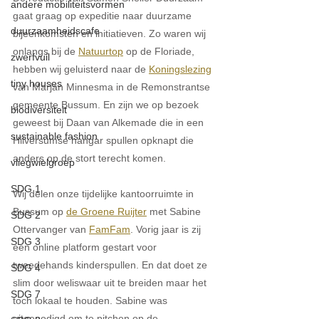
andere mobiliteitsvormen
gaat graag op expeditie naar duurzame 
duurzaamheidscafe
bijeenkomsten en initiatieven. Zo waren wij 
onlangs bij de 
Natuurtop
 op de Floriade, 
zwerfvuil
hebben wij geluisterd naar de 
Koningslezing
tiny houses
van Marjan Minnesma in de Remonstrantse 
gemeente Bussum. En zijn we op bezoek 
biodiversiteit
geweest bij Daan van Alkemade die in een 
sustainable fashion
Hilversumse hangar spullen opknapt die 
anders op de stort terecht komen. 
vliegwielgroep
SDG 1
Wij delen onze tijdelijke kantoorruimte in 
Bussum op 
de Groene Ruijter
 met Sabine 
SDG 2
Ottervanger van 
FamFam
. Vorig jaar is zij 
SDG 3
een online platform gestart voor 
tweedehands kinderspullen. En dat doet ze 
SDG 4
slim door weliswaar uit te breiden maar het 
SDG 7
toch lokaal te houden. Sabine was 
uitgenodigd om te pitchen op de 