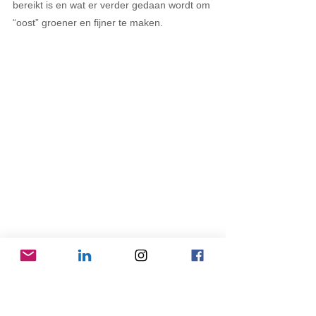
bereikt is en wat er verder gedaan wordt om 
“oost” groener en fijner te maken.
Sabine Ottervanger – preloved: de 
norm voor kinderspullen
Als moeder van twee zonen liep Sabine 
Ottervanger tegen een probleem aan, ze 