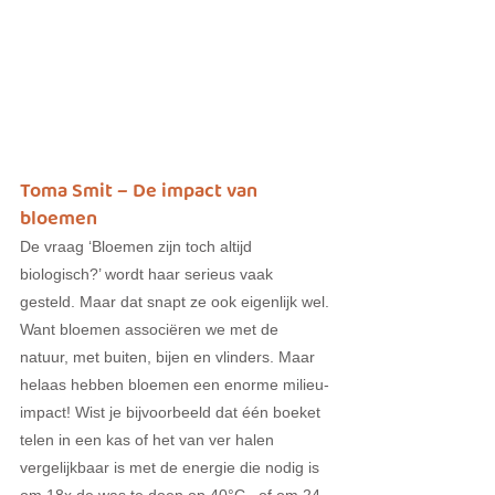
Toma Smit – De impact van 
bloemen
De vraag ‘Bloemen zijn toch altijd 
biologisch?’ wordt haar serieus vaak 
gesteld. Maar dat snapt ze ook eigenlijk wel. 
Want bloemen associëren we met de 
natuur, met buiten, bijen en vlinders. Maar 
helaas hebben bloemen een enorme milieu-
impact! Wist je bijvoorbeeld dat één boeket 
telen in een kas of het van ver halen 
vergelijkbaar is met de energie die nodig is 
om 18x de was te doen op 40°C,  of om 24 