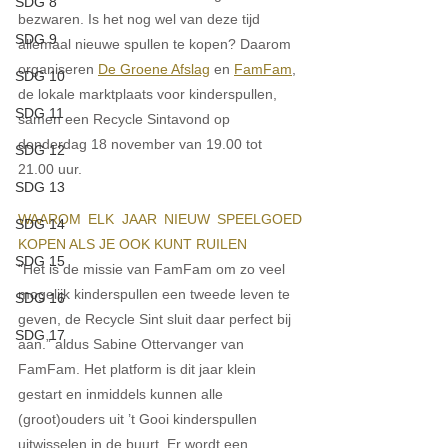
SDG 8
bezwaren. Is het nog wel van deze tijd 
SDG 9
allemaal nieuwe spullen te kopen? Daarom 
organiseren 
De Groene Afslag
 en 
FamFam
, 
SDG 10
de lokale marktplaats voor kinderspullen, 
SDG 11
samen een Recycle Sintavond op 
donderdag 18 november van 19.00 tot 
SDG 12
21.00 uur. 
SDG 13
WAAROM ELK JAAR NIEUW SPEELGOED 
SDG 14
KOPEN ALS JE OOK KUNT RUILEN 
SDG 15
“Het is de missie van FamFam om zo veel 
mogelijk kinderspullen een tweede leven te 
SDG 16
geven, de Recycle Sint sluit daar perfect bij 
SDG 17
aan.” aldus Sabine Ottervanger van 
FamFam. Het platform is dit jaar klein 
gestart en inmiddels kunnen alle 
(groot)ouders uit ’t Gooi kinderspullen 
uitwisselen in de buurt. Er wordt een 