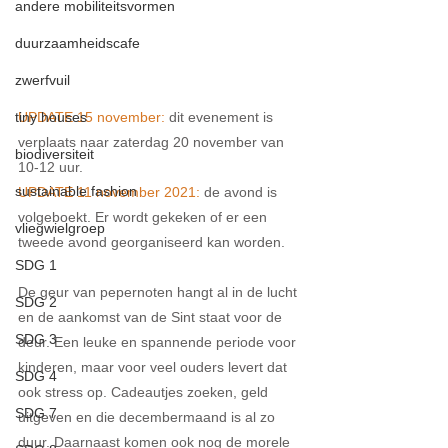
andere mobiliteitsvormen
duurzaamheidscafe
zwerfvuil
tiny houses
UPDATE 15 november:
 dit evenement is 
verplaats naar zaterdag 20 november van 
biodiversiteit
10-12 uur. 
sustainable fashion
UPDATE 11 november 2021: 
de avond is 
volgeboekt. Er wordt gekeken of er een 
vliegwielgroep
tweede avond georganiseerd kan worden.
SDG 1
De geur van pepernoten hangt al in de lucht 
SDG 2
en de aankomst van de Sint staat voor de 
SDG 3
deur. Een leuke en spannende periode voor 
kinderen, maar voor veel ouders levert dat 
SDG 4
ook stress op. Cadeautjes zoeken, geld 
SDG 7
uitgeven en die decembermaand is al zo 
duur. Daarnaast komen ook nog de morele 