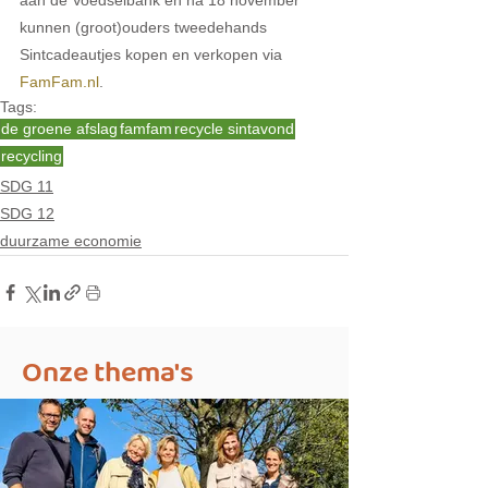
aan de Voedselbank en na 18 november 
kunnen (groot)ouders tweedehands 
Sintcadeautjes kopen en verkopen via 
FamFam.nl
. 
Tags:
de groene afslag
famfam
recycle sintavond
recycling
SDG 11
SDG 12
duurzame economie
Onze thema's