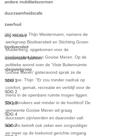
andere mobiliteitsvormen
duurzaamheidscafe
zwerfvuil
Vol verve is Thijn Westermann, namens de 
tiny houses
werkgroep Biodiversiteit en Stichting Groen 
biodiversiteit
Muiderberg, opgekomen voor de 
biodiversiteit binnen Gooise Meren. Op de 
sustainable fashion
politieke avond over de 'Visie Buitenruimte 
vliegwielgroep
Gooise Meren' gisteravond sprak ze de 
raad toe. Thijn: "Er zou minder nadruk op 
SDG 1
comfort, gemak, recreatie en verblijf voor de 
SDG 2
mens in de openbare ruimte mogen liggen. 
De gebruikers wat minder in de hoofdrol! De 
SDG 3
gemeente Gooise Meren wil graag 
SDG 4
duurzaam zijn/worden en daaronder valt 
wat ons betreft ook zeker een zorgvuldiger 
SDG 7
en meer op de toekomst gerichte omgang 