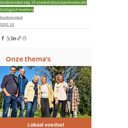
biodiversiteit
sdg 15
voedsel
duurzaamheidscafe
biologisch
kwekerij
biodiversiteit
SDG 15
Onze thema's
Lokaal voedsel