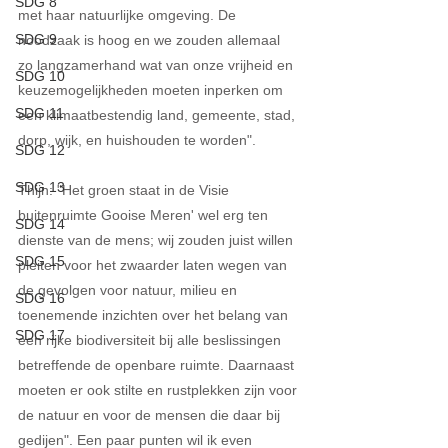
SDG 8
met haar natuurlijke omgeving. De 
SDG 9
noodzaak is hoog en we zouden allemaal 
zo langzamerhand wat van onze vrijheid en 
SDG 10
keuzemogelijkheden moeten inperken om 
SDG 11
een klimaatbestendig land, gemeente, stad, 
dorp, wijk, en huishouden te worden".
SDG 12
SDG 13
Thijn: "Het groen staat in de Visie 
buitenruimte Gooise Meren' wel erg ten 
SDG 14
dienste van de mens; wij zouden juist willen 
SDG 15
pleiten voor het zwaarder laten wegen van 
de gevolgen voor natuur, milieu en 
SDG 16
toenemende inzichten over het belang van 
SDG 17
een rijke biodiversiteit bij alle beslissingen 
betreffende de openbare ruimte. Daarnaast 
moeten er ook stilte en rustplekken zijn voor 
de natuur en voor de mensen die daar bij 
gedijen". Een paar punten wil ik even 