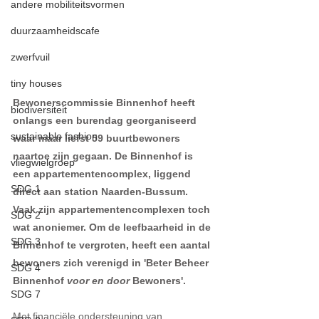
andere mobiliteitsvormen
duurzaamheidscafe
zwerfvuil
tiny houses
Bewonerscommissie Binnenhof heeft 
biodiversiteit
onlangs een burendag georganiseerd 
sustainable fashion
waar maar liefst 59 buurtbewoners 
naartoe zijn gegaan. De Binnenhof is 
vliegwielgroep
een appartementencomplex, liggend 
SDG 1
direct aan station Naarden-Bussum. 
Vaak zijn appartementencomplexen toch 
SDG 2
wat anoniemer. Om de leefbaarheid in de 
SDG 3
Binnenhof te vergroten, heeft een aantal 
bewoners zich verenigd in 'Beter Beheer 
SDG 4
Binnenhof 
voor en door
 Bewoners'. 
SDG 7
Met financiële ondersteuning van 