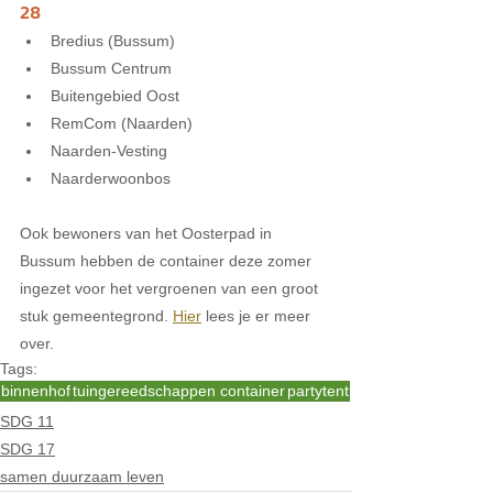
28
Bredius (Bussum)
Bussum Centrum
Buitengebied Oost
RemCom (Naarden)
Naarden-Vesting
Naarderwoonbos
Ook bewoners van het Oosterpad in 
Bussum hebben de container deze zomer 
ingezet voor het vergroenen van een groot 
stuk gemeentegrond. 
Hier
 lees je er meer 
over.
Tags:
binnenhof
tuingereedschappen container
partytent
SDG 11
SDG 17
samen duurzaam leven