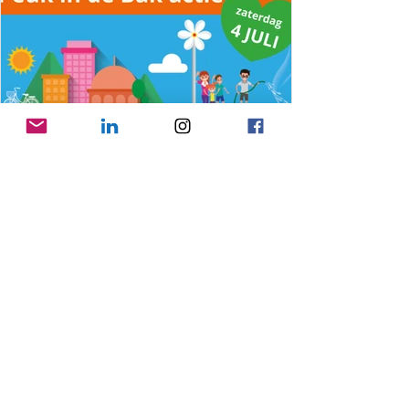
25 jun
Gooise Meren pakt zwerfpeuken
aan op 4 juli
Doe mee aan bestaande acties of start je
eigen actie! Voor kinderen is er een peuken
opruimactie in centrum Bussum.