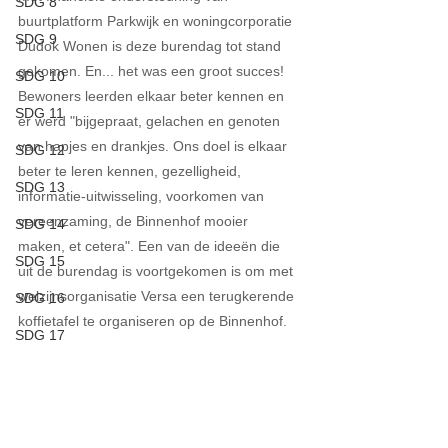
SDG 8
buurtplatform Parkwijk en woningcorporatie 
SDG 9
Dudok Wonen is deze burendag tot stand 
gekomen. En... het was een groot succes! 
SDG 10
Bewoners leerden elkaar beter kennen en 
SDG 11
er werd "bijgepraat, gelachen en genoten 
van hapjes en drankjes. Ons doel is elkaar 
SDG 12
beter te leren kennen, gezelligheid, 
SDG 13
informatie-uitwisseling, voorkomen van 
vereenzaming, de Binnenhof mooier 
SDG 14
maken, et cetera". Een van de ideeën die 
SDG 15
uit de burendag is voortgekomen is om met 
welzijnsorganisatie Versa een terugkerende 
SDG 16
koffietafel te organiseren op de Binnenhof. 
SDG 17