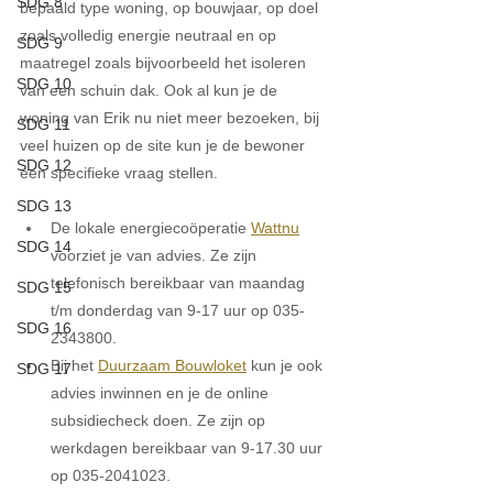
SDG 8
bepaald type woning, op bouwjaar, op doel 
zoals volledig energie neutraal en op 
SDG 9
maatregel zoals bijvoorbeeld het isoleren 
SDG 10
van een schuin dak. Ook al kun je de 
woning van Erik nu niet meer bezoeken, bij 
SDG 11
veel huizen op de site kun je de bewoner 
SDG 12
een specifieke vraag stellen. 
SDG 13
De lokale energiecoöperatie 
Wattnu
SDG 14
voorziet je van advies. Ze zijn 
telefonisch bereikbaar van maandag 
SDG 15
t/m donderdag van 9-17 uur op 035-
SDG 16
2343800. 
Bij het 
Duurzaam Bouwloket
 kun je ook 
SDG 17
advies inwinnen en je de online 
subsidiecheck doen. Ze zijn op 
werkdagen bereikbaar van 9-17.30 uur 
op 035-2041023.