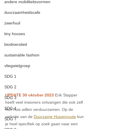
andere mobiliteitsvormen
duurzaamheidscafe
zwerfvuil
tiny houses
biodiversiteit
sustainable fashion
vliegwielgroep
SDG 1
SDG 2
UPDATE 30 oktober 2023
 Erik Stapper 
SDG 3
heeft veel inwoners ontvangen die ook zelf 
SDG 4
hun huis willen verduurzamen. Op de 
website van de 
Duurzame Huizenroute
 kun 
SDG 7
je heel specifiek op zoek gaan naar een 