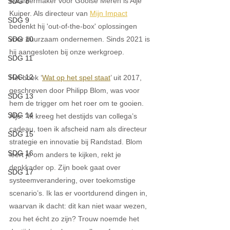
Kwartiermaker voor Gooise Meren is 
Alje 
SDG 8
Kuiper
. Als directeur van 
Mijn Impact
SDG 9
bedenkt hij 'out-of-the-box' oplossingen 
SDG 10
voor duurzaam ondernemen. Sinds 2021 is 
hij aangesloten bij onze werkgroep.
SDG 11
SDG 12
Het boek ‘
Wat op het spel staat
’ uit 2017, 
geschreven door Philipp Blom, was voor 
SDG 13
hem de trigger om het roer om te gooien. 
SDG 14
Alje: "Ik kreeg het destijds van collega’s 
cadeau, toen ik afscheid nam als directeur 
SDG 15
strategie en innovatie bij Randstad. Blom 
SDG 16
leert je om anders te kijken, rekt je 
denkkader op. Zijn boek gaat over 
SDG 17
systeemverandering, over toekomstige 
scenario’s. Ik las er voortdurend dingen in, 
waarvan ik dacht: dit kan niet waar wezen, 
zou het écht zo zijn? Trouw noemde het 