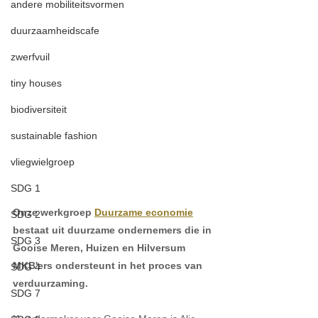
andere mobiliteitsvormen
duurzaamheidscafe
zwerfvuil
tiny houses
biodiversiteit
sustainable fashion
vliegwielgroep
SDG 1
Onze werkgroep 
Duurzame economie
SDG 2
bestaat uit duurzame ondernemers die in 
SDG 3
Gooise Meren, Huizen en Hilversum 
MKB'ers ondersteunt in het proces van 
SDG 4
verduurzaming.
SDG 7