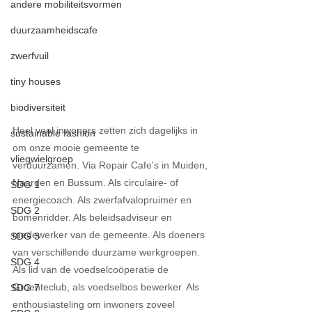
andere mobiliteitsvormen
duurzaamheidscafe
zwerfvuil
tiny houses
biodiversiteit
Heel veel inwoners zetten zich dagelijks in 
sustainable fashion
om onze mooie gemeente te 
vliegwielgroep
verduurzamen. Via Repair Cafe's in Muiden, 
Naarden en Bussum. Als circulaire- of 
SDG 1
energiecoach. Als zwerfafvalopruimer en 
SDG 2
bomenridder. Als beleidsadviseur en 
medewerker van de gemeente. Als doeners 
SDG 3
van verschillende duurzame werkgroepen. 
SDG 4
Als lid van de voedselcoöperatie de 
Groenteclub, als voedselbos bewerker. Als 
SDG 7
enthousiasteling om inwoners zoveel 