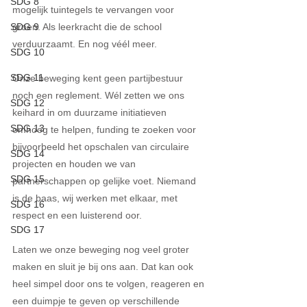
SDG 8
mogelijk tuintegels te vervangen voor 
SDG 9
groen. Als leerkracht die de school 
verduurzaamt. En nog véél meer.
SDG 10
SDG 11
Onze beweging kent geen partijbestuur 
noch een reglement. Wél zetten we ons 
SDG 12
keihard in om duurzame initiatieven 
SDG 13
omhoog te helpen, funding te zoeken voor 
bijvoorbeeld het opschalen van circulaire 
SDG 14
projecten en houden we van 
SDG 15
partnerschappen op gelijke voet. Niemand 
is de baas, wij werken met elkaar, met 
SDG 16
respect en een luisterend oor. 
SDG 17
Laten we onze beweging nog veel groter 
maken en sluit je bij ons aan. Dat kan ook 
heel simpel door ons te volgen, reageren en 
een duimpje te geven op verschillende 