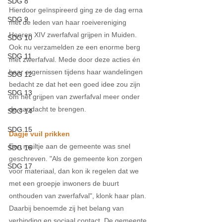
SDG 8
Hierdoor geïnspireerd ging ze de dag erna 
SDG 9
met de leden van haar roeivereniging 
Heeren XIV zwerfafval grijpen in Muiden. 
SDG 10
Ook nu verzamelden ze een enorme berg 
SDG 11
met zwerfafval. Mede door deze acties én 
haar ergernissen tijdens haar wandelingen 
SDG 12
bedacht ze dat het een goed idee zou zijn 
SDG 13
om het grijpen van zwerfafval meer onder 
de aandacht te brengen. 
SDG 14
SDG 15
Dagje vuil prikken 
Een mailtje aan de gemeente was snel 
SDG 16
geschreven. "Als de gemeente kon zorgen 
SDG 17
voor materiaal, dan kon ik regelen dat we 
met een groepje inwoners de buurt 
onthouden van zwerfafval", klonk haar plan. 
Daarbij benoemde zij het belang van 
verbinding en sociaal contact. De gemeente 