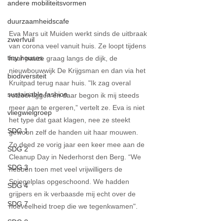
andere mobiliteitsvormen
duurzaamheidscafe
Eva Mars uit Muiden werkt sinds de uitbraak 
zwerfvuil
van corona veel vanuit huis. Ze loopt tijdens 
tiny houses
haar pauze graag langs de dijk, de 
nieuwbouwwijk De Krijgsman en dan via het 
biodiversiteit
Kruitpad terug naar huis. "Ik zag overal 
sustainable fashion
rotzooi liggen en daar begon ik mij steeds 
meer aan te ergeren,” vertelt ze. Eva is niet 
vliegwielgroep
het type dat gaat klagen, nee ze steekt 
SDG 1
gewoon zelf de handen uit haar mouwen. 
Zo deed ze vorig jaar een keer mee aan de 
SDG 2
Cleanup Day in Nederhorst den Berg. “We 
SDG 3
hebben toen met veel vrijwilligers de 
Spiegelplas opgeschoond. We hadden 
SDG 4
grijpers en ik verbaasde mij echt over de 
SDG 7
hoeveelheid troep die we tegenkwamen".