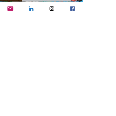
25 jun
Gooise Meren pakt zwerfpeuken
aan op 4 juli
Doe mee aan bestaande acties of start je
eigen actie! Voor kinderen is er een peuken
opruimactie in centrum Bussum.