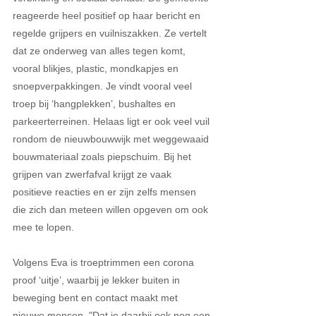
reageerde heel positief op haar bericht en 
regelde grijpers en vuilniszakken. Ze vertelt 
dat ze onderweg van alles tegen komt, 
vooral blikjes, plastic, mondkapjes en 
snoepverpakkingen. Je vindt vooral veel 
troep bij ‘hangplekken’, bushaltes en 
parkeerterreinen. Helaas ligt er ook veel vuil 
rondom de nieuwbouwwijk met weggewaaid 
bouwmateriaal zoals piepschuim. Bij het 
grijpen van zwerfafval krijgt ze vaak 
positieve reacties en er zijn zelfs mensen 
die zich dan meteen willen opgeven om ook 
mee te lopen. 
Volgens Eva is troeptrimmen een corona 
proof ‘uitje’, waarbij je lekker buiten in 
beweging bent en contact maakt met 
nieuwe mensen. "Dat je daarbij ook nog een 