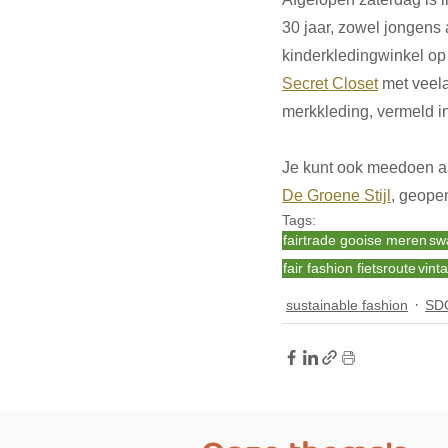
30 jaar, zowel jongens 
kinderkledingwinkel op
Secret Closet
 met veel
merkkleding, vermeld in 
Je kunt ook meedoen a
De Groene Stijl
, geope
Tags:
fairtrade gooise meren
sw
fair fashion fietsroute
vint
sustainable fashion
SD