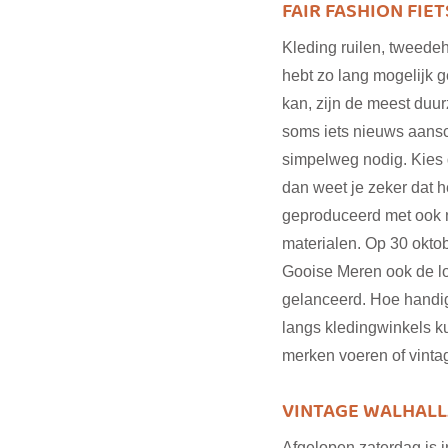
FAIR FASHION FI
Kleding ruilen, tweedeh
hebt zo lang mogelijk g
kan, zijn de meest duur
soms iets nieuws aansch
simpelweg nodig. Kies
dan weet je zeker dat h
geproduceerd met ook 
materialen. Op 30 oktob
Gooise Meren ook de lo
gelanceerd. Hoe handig
langs kledingwinkels k
merken voeren of vinta
VINTAGE WALHALL
Afgelopen zaterdag is i