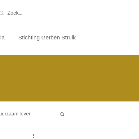
da
Stichting Gerben Struik
uurzaam leven
ny houses