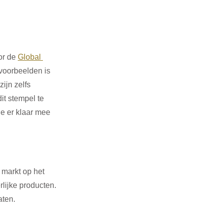
r de 
Global 
voorbeelden is 
ijn zelfs 
t stempel te 
e er klaar mee 
 markt op het 
lijke producten. 
aten. 