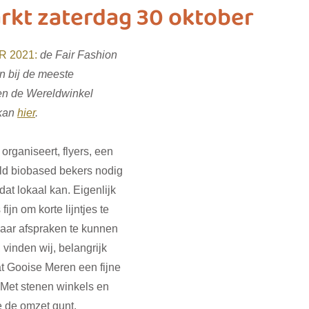
arkt zaterdag 30 oktober
ashion
vliegwielgroep
SDG 1
SDG 2
SDG 
 2021:
de Fair Fashion 
en bij de meeste 
n de Wereldwinkel 
SDG 10
SDG 11
SDG 12
SDG 13
SD
kan 
hier
. 
organiseert, flyers, een 
eld biobased bekers nodig 
 dat lokaal kan. Eigenlijk 
 fijn om korte lijntjes te 
naar afspraken te kunnen 
vinden wij, belangrijk 
at Gooise Meren een fijne 
. Met stenen winkels en 
e de omzet gunt.