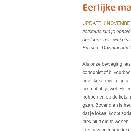
Eerlijke m
biodiversiteit
sustainable f
UPDATE 1 NOVEMBER
fietsroute kun je ophal
deelnemende winkels e
SDG 7
SDG 8
SDG 9
Bussum. Downloaden 
Als onze beweging iets 
SDG 16
SDG 17
cartoonist of bijvoorbe
heeft kijken we altijd of
lukt dat altijd wel. Het is
hebben en op de fiets 
gaan. Bovendien is het, 
dat je lokaal koopt zod
plek blijft om te wonen
creatieve mensen die j