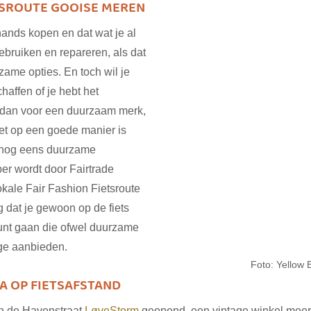
ETSROUTE GOOISE MEREN
ands kopen en dat wat je al 
ebruiken en repareren, als dat 
zame opties. En toch wil je 
affen of je hebt het 
 dan voor een duurzaam merk, 
et op een goede manier is 
nog eens duurzame 
er wordt door Fairtrade 
kale Fair Fashion Fietsroute 
 dat je gewoon op de fiets 
unt gaan die ofwel duurzame 
ge aanbieden. 
Foto: Yellow 
A OP FIETSAFSTAND
n de Havenstraat 
LøveStorm
 geopend, een vintage winkel meer 