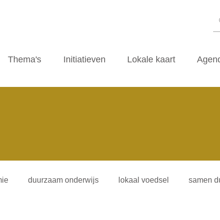
Thema's
Initiatieven
Lokale kaart
Agen
ie
duurzaam onderwijs
lokaal voedsel
samen d
iliteitsvormen
duurzaamheidscafe
zwerfvuil
ti