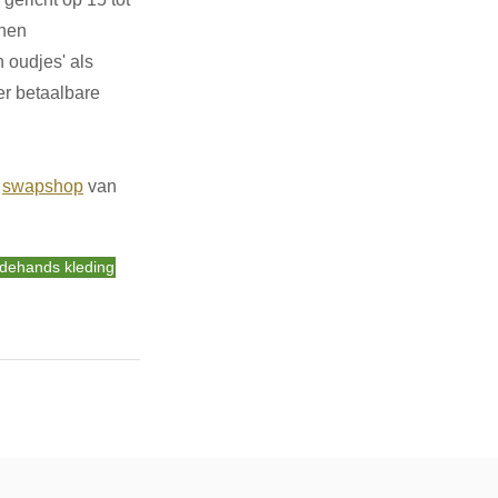
nen 
 oudjes' als 
r betaalbare 
 
swapshop
 van 
dehands kleding