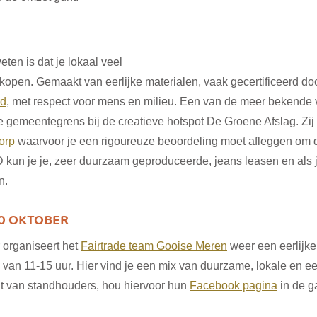
ten is dat je lokaal veel 
kopen. Gemaakt van eerlijke materialen, vaak gecertificeerd doo
rd
, met respect voor mens en milieu. Een van de meer bekende 
de gemeentegrens bij de creatieve hotspot De Groene Afslag. Zij z
orp
 waarvoor je een rigoureuze beoordeling moet afleggen om di
kun je je, zeer duurzaam geproduceerde, jeans leasen en als j
n.
30 OKTOBER
organiseert het 
Fairtrade team Gooise Meren
 weer een eerlijke
van 11-15 uur. Hier vind je een mix van duurzame, lokale en eer
ht van standhouders, hou hiervoor hun 
Facebook pagina
 in de g