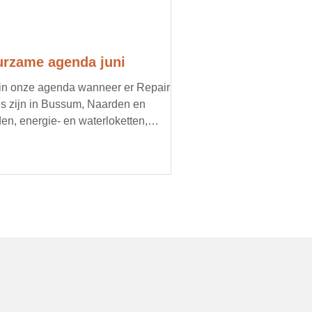
rzame agenda juni
 in onze agenda wanneer er Repair
s zijn in Bussum, Naarden en
en, energie- en waterloketten,
imacties, oogstmarkten en
oorbeeld een doorgeefmarkt met
d voedsel. Organiseer jij een lokaal,
zaam evenement? Mail ons je
ils, dan zetten we je graag in onze
nda.