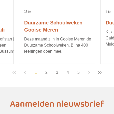
11 jun
3 jun
Duurzame Schoolweken
Duu
li
Gooise Meren
Kijk
Café
 start je
Deze maand zijn in Gooise Meren de
Muid
 een
Duurzame Schoolweken. Bijna 400
opru
 Bussum.
leerlingen doen mee.
bijv
gere
duur
1
2
3
4
5
deta
age
Aanmelden nieuwsbrief