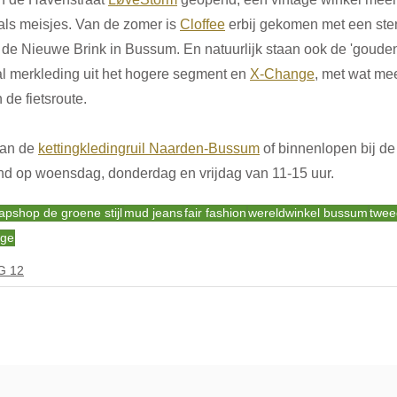
als meisjes. Van de zomer is 
Cloffee
 erbij gekomen met een ste
 de Nieuwe Brink in Bussum. En natuurlijk staan ook de 'gouden
al merkleding uit het hogere segment en 
X-Change
,
 met wat mee
de fietsroute. 
an de 
kettingkledingruil Naarden-Bussum
 of binnenlopen bij de
nd op woensdag, donderdag en vrijdag van 11-15 uur. 
apshop de groene stijl
mud jeans
fair fashion
wereldwinkel bussum
twee
age
G 12