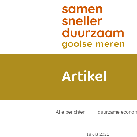
Artikel
Alle berichten
duurzame econom
18 okt 2021
energietransitie
andere mob